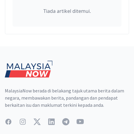
Tiada artikel ditemui.
Footer
MalaysiaNow berada di belakang tajuk utama berita dalam
negara, membawakan berita, pandangan dan pendapat
berkaitan isu dan maklumat terkini kepada anda.
Facebook
Instagram
Twitter
LinkedIn
Telegram
YouTube