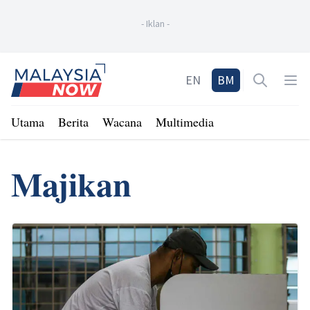
-
Iklan
-
Home
EN
BM
Open sea
Op
Utama
Berita
Wacana
Multimedia
Majikan