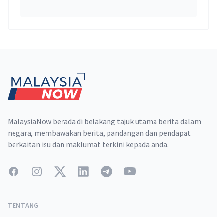
Footer
MalaysiaNow berada di belakang tajuk utama berita dalam
negara, membawakan berita, pandangan dan pendapat
berkaitan isu dan maklumat terkini kepada anda.
Facebook
Instagram
Twitter
LinkedIn
Telegram
YouTube
TENTANG