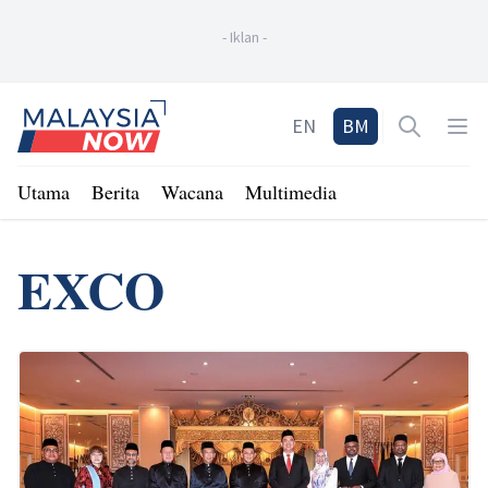
-
Iklan
-
Home
EN
BM
Open sea
Op
Utama
Berita
Wacana
Multimedia
EXCO