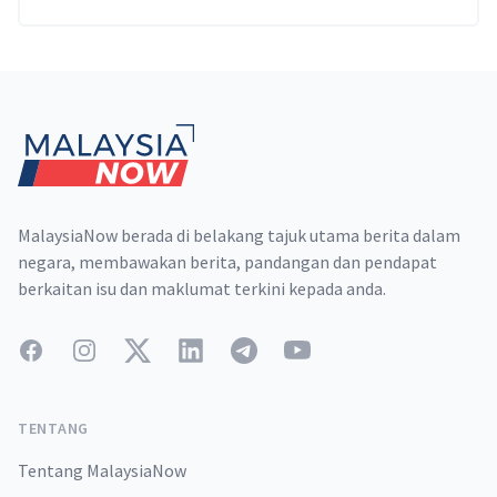
Footer
MalaysiaNow berada di belakang tajuk utama berita dalam
negara, membawakan berita, pandangan dan pendapat
berkaitan isu dan maklumat terkini kepada anda.
Facebook
Instagram
Twitter
LinkedIn
Telegram
YouTube
TENTANG
Tentang MalaysiaNow