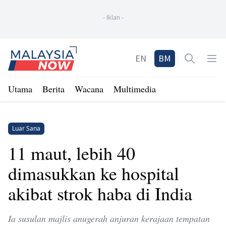
-
Iklan
-
Home
EN
BM
Open sea
Op
Utama
Berita
Wacana
Multimedia
Luar Sana
11 maut, lebih 40
dimasukkan ke hospital
akibat strok haba di India
Ia susulan majlis anugerah anjuran kerajaan tempatan