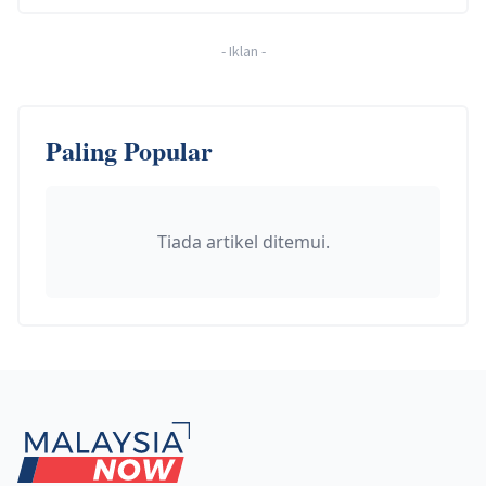
-
Iklan
-
Paling Popular
Tiada artikel ditemui.
Footer