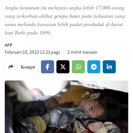
Angka kematian itu melepasi angka lebih 17,000 orang
yang terkorban akibat gempa bumi pada kekuatan yang
sama melanda kawasan lebih padat penduduk di barat
laut Turki pada 1999.
AFP
Februari 10, 2023 12:23 pagi
2
minit bacaan
Kongsi