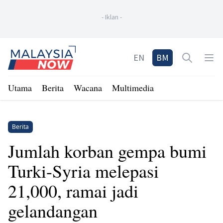
-
Iklan
-
Home
EN
BM
Open sea
Op
Utama
Berita
Wacana
Multimedia
Berita
Jumlah korban gempa bumi
Turki-Syria melepasi
21,000, ramai jadi
gelandangan