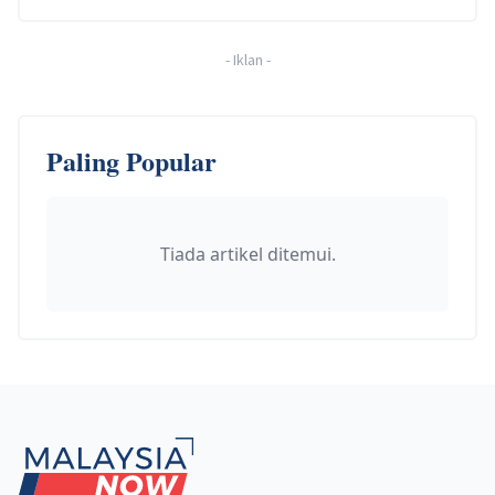
-
Iklan
-
Paling Popular
Tiada artikel ditemui.
Footer