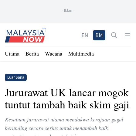
-
Iklan
-
Home
EN
BM
Open sea
Op
Utama
Berita
Wacana
Multimedia
Luar Sana
Jururawat UK lancar mogok
tuntut tambah baik skim gaji
Kesatuan jururawat utama mendakwa kerajaan gagal
berunding secara serius untuk menambah baik