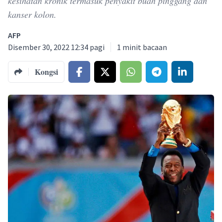
kesihatan kronik termasuk penyakit buah pinggang dan
kanser kolon.
AFP
Disember 30, 2022 12:34 pagi
1
minit bacaan
Kongsi