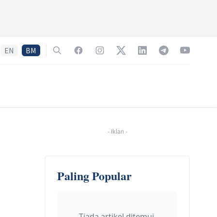
EN
BM
Search
Facebook
Instagram
Twitter
LinkedIn
Telegram
YouTube
-
Iklan
-
Paling Popular
Tiada artikel ditemui.