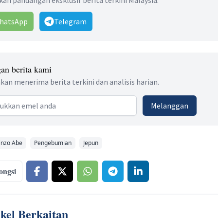
an pandangan eksklusif berita terkini Malaysia.
hatsApp
Telegram
an berita kami
kan menerima berita terkini dan analisis harian.
 address
Melanggan
inzo Abe
Pengebumian
Jepun
ongsi
ikel Berkaitan