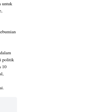
n untuk
e,
gebumian
 dalam
 politik
a 10
al,
ai.