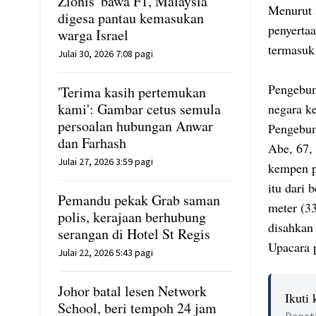
Zionis' bawa F1, Malaysia
Menurut 
digesa pantau kemasukan
penyerta
warga Israel
termasuk 
Julai 30, 2026 7:08 pagi
Pengebum
'Terima kasih pertemukan
kami': Gambar cetus semula
negara k
persoalan hubungan Anwar
Pengebum
dan Farhash
Abe, 67,
Julai 27, 2026 3:59 pagi
kempen p
itu dari 
Pemandu pekak Grab saman
meter (33
polis, kerajaan berhubung
disahkan 
serangan di Hotel St Regis
Upacara 
Julai 22, 2026 5:43 pagi
Johor batal lesen Network
Ikuti
School, beri tempoh 24 jam