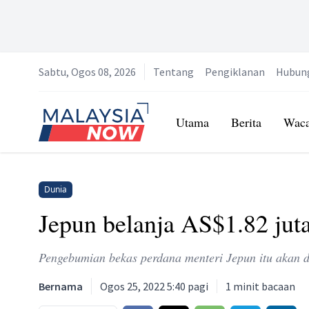
Sabtu, Ogos 08, 2026
Tentang
Pengiklanan
Hubun
Home
Utama
Berita
Wac
Dunia
Jepun belanja AS$1.82 jut
Pengebumian bekas perdana menteri Jepun itu akan 
Bernama
Ogos 25, 2022 5:40 pagi
1
minit bacaan