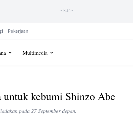
-
Iklan
-
gi
Pekerjaan
ana
Multimedia
a untuk kebumi Shinzo Abe
diadakan pada 27 September depan.