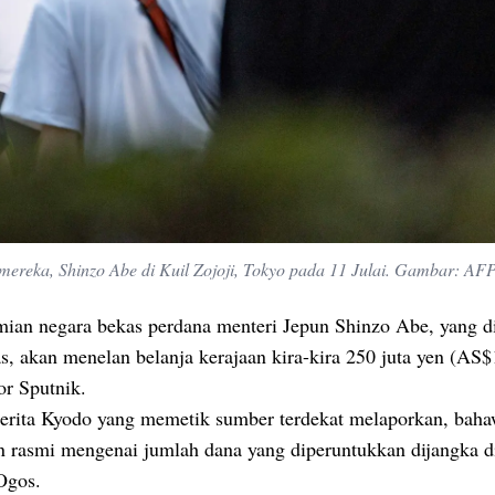
mereka, Shinzo Abe di Kuil Zojoji, Tokyo pada 11 Julai. Gambar: AF
ian negara bekas perdana menteri Jepun Shinzo Abe, yang 
as, akan menelan belanja kerajaan kira-kira 250 juta yen (AS$
por Sputnik.
erita Kyodo yang memetik sumber terdekat melaporkan, bah
n rasmi mengenai jumlah dana yang diperuntukkan dijangka d
Ogos.