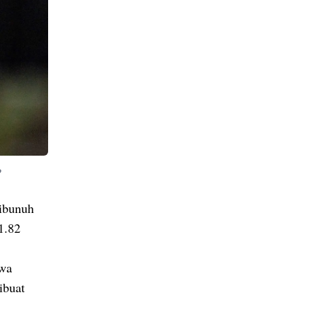
P
dibunuh
1.82
awa
ibuat