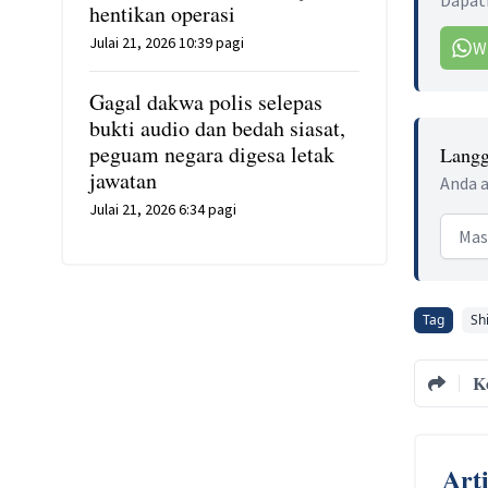
Dapatk
hentikan operasi
Julai 21, 2026 10:39 pagi
W
Gagal dakwa polis selepas
bukti audio dan bedah siasat,
peguam negara digesa letak
Langg
jawatan
Anda a
Julai 21, 2026 6:34 pagi
Email
Tag
Sh
K
Art