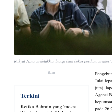
Rakyat Jepun meletakkan bunga buat bekas perdana menteri 
-
Iklan
-
Pengebum
Julai lep
juta), la
Terkini
Agensi B
keputusa
Ketika Bahrain yang 'mesra
pada 26 