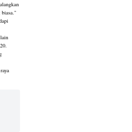
ulangkan
 biasa."
dapi
lain
20.
g
 raya