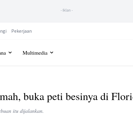
-
Iklan
-
ngi
Pekerjaan
ana
Multimedia
ah, buka peti besinya di Flor
uan itu dijalankan.