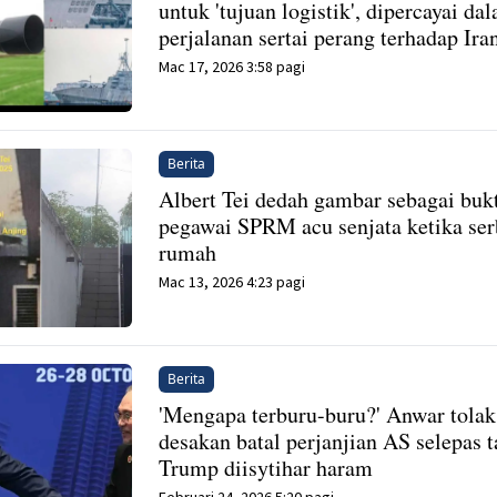
untuk 'tujuan logistik', dipercayai da
perjalanan sertai perang terhadap Ira
Mac 17, 2026 3:58 pagi
Berita
Albert Tei dedah gambar sebagai buk
pegawai SPRM acu senjata ketika se
rumah
Mac 13, 2026 4:23 pagi
Berita
'Mengapa terburu-buru?' Anwar tolak
desakan batal perjanjian AS selepas t
Trump diisytihar haram