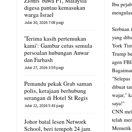
Zionis' bawa F1, Malaysia
Ibu peja
digesa pantau kemasukan
mengulas
warga Israel
Julai 30, 2026 7:08 pagi
Serbuan 
yang dib
'Terima kasih pertemukan
kami': Gambar cetus semula
York Tim
persoalan hubungan Anwar
Trump be
dan Farhash
agen FBI
Julai 27, 2026 3:59 pagi
Bagaiman
"Selepas
Pemandu pekak Grab saman
dibuat ta
polis, kerajaan berhubung
wajar," 
serangan di Hotel St Regis
saya!"
Julai 22, 2026 5:43 pagi
CNN mela
telah me
Johor batal lesen Network
Memetik 
School, beri tempoh 24 jam