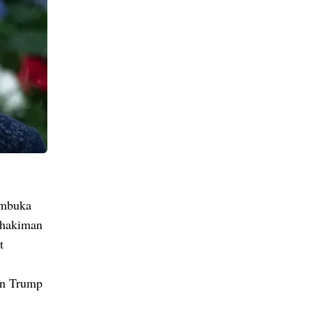
embuka
Kehakiman
t
an Trump