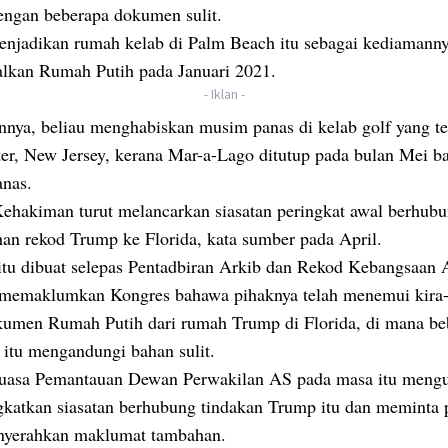
dengan beberapa dokumen sulit.
njadikan rumah kelab di Palm Beach itu sebagai kediamanny
lkan Rumah Putih pada Januari 2021.
- Iklan -
nnya, beliau menghabiskan musim panas di kelab golf yang ter
er, New Jersey, kerana Mar-a-Lago ditutup pada bulan Mei b
nas.
Kehakiman turut melancarkan siasatan peringkat awal berhub
an rekod Trump ke Florida, kata sumber pada April.
 itu dibuat selepas Pentadbiran Arkib dan Rekod Kebangsaan
 memaklumkan Kongres bahawa pihaknya telah menemui kira-
kumen Rumah Putih dari rumah Trump di Florida, di mana be
itu mengandungi bahan sulit.
uasa Pemantauan Dewan Perwakilan AS pada masa itu men
gkatkan siasatan berhubung tindakan Trump itu dan meminta 
nyerahkan maklumat tambahan.