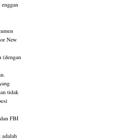
t enggan
okumen
apor New
h (dengan
an.
 yang
an tidak
esi
 dan FBI
 adalah