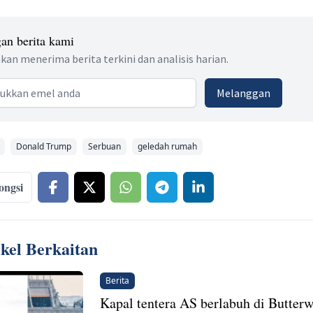
an berita kami
kan menerima berita terkini dan analisis harian.
 address
Melanggan
Donald Trump
Serbuan
geledah rumah
ongsi
ikel Berkaitan
Berita
Kapal tentera AS berlabuh di Butterw