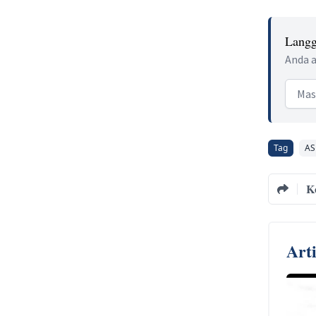
Langg
Anda a
Email
Tag
AS
K
Art