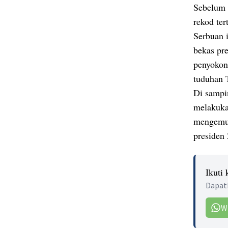
Sebelum 
rekod ter
Serbuan 
bekas pre
penyokon
tuduhan 
Di sampi
melakuka
mengemuk
presiden
Ikuti
Dapatk
W