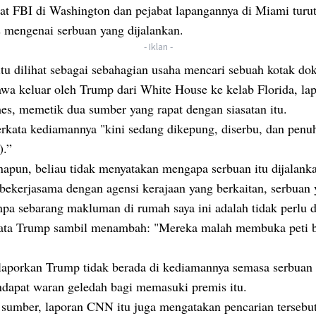
bat FBI di Washington dan pejabat lapangannya di Miami turu
 mengenai serbuan yang dijalankan.
- Iklan -
itu dilihat sebagai sebahagian usaha mencari sebuah kotak d
awa keluar oleh Trump dari White House ke kelab Florida, l
es, memetik dua sumber yang rapat dengan siasatan itu.
rkata kediamannya "kini sedang dikepung, diserbu, dan penu
).”
apun, beliau tidak menyatakan mengapa serbuan itu dijalank
 bekerjasama dengan agensi kerajaan yang berkaitan, serbuan
npa sebarang makluman di rumah saya ini adalah tidak perlu d
kata Trump sambil menambah: "Mereka malah membuka peti b
porkan Trump tidak berada di kediamannya semasa serbuan
ndapat waran geledah bagi memasuki premis itu.
sumber, laporan CNN itu juga mengatakan pencarian tersebut