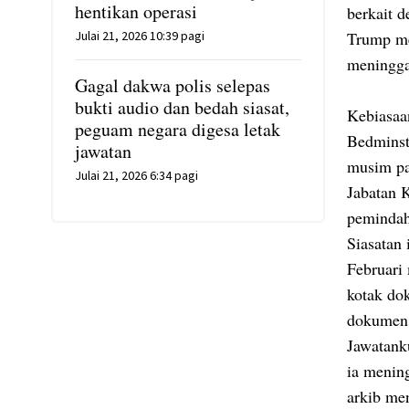
hentikan operasi
berkait 
Julai 21, 2026 10:39 pagi
Trump me
meningga
Gagal dakwa polis selepas
bukti audio dan bedah siasat,
Kebiasaa
peguam negara digesa letak
Bedminst
jawatan
musim pa
Julai 21, 2026 6:34 pagi
Jabatan 
pemindah
Siasatan
Februari
kotak do
dokumen 
Jawatank
ia menin
arkib me