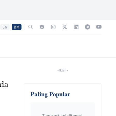
EN
BM
Search
Facebook
Instagram
Twitter
LinkedIn
Telegram
YouTube
-
Iklan
-
ida
Paling Popular
Tiada artikel ditemui.