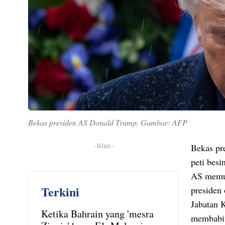
Bekas presiden AS Donald Trump. Gambar: AFP
-
Iklan
-
Bekas pr
peti bes
AS memul
Terkini
presiden 
Jabatan 
Ketika Bahrain yang 'mesra
membabit