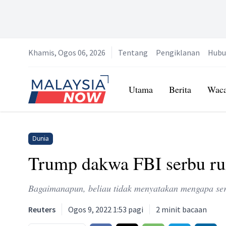
Khamis, Ogos 06, 2026
Tentang
Pengiklanan
Hubu
Home
Utama
Berita
Wac
Dunia
Trump dakwa FBI serbu rum
Bagaimanapun, beliau tidak menyatakan mengapa serb
Reuters
Ogos 9, 2022 1:53 pagi
2
minit bacaan