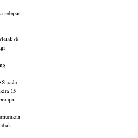
a selepas
letak di
agi
ung
 AS pada
kira 15
berapa
gumumkan
pihak