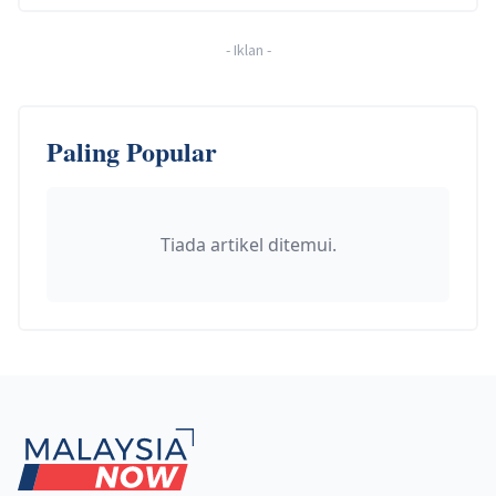
-
Iklan
-
Paling Popular
Tiada artikel ditemui.
Footer