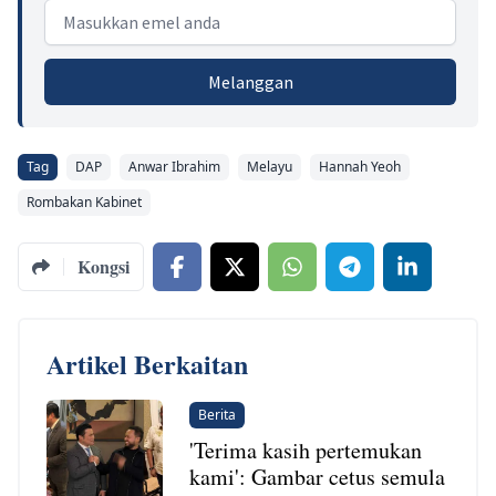
Email address
Melanggan
Tag
DAP
Anwar Ibrahim
Melayu
Hannah Yeoh
Rombakan Kabinet
Kongsi
Artikel Berkaitan
Berita
'Terima kasih pertemukan
kami': Gambar cetus semula