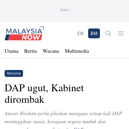
-
Iklan
-
Home
EN
BM
Open sea
Op
Utama
Berita
Wacana
Multimedia
Rencana
DAP ugut, Kabinet
dirombak
Anwar Ibrahim perlu jelaskan mengapa setiap kali DAP
meninggikan suara, kerajaan segera tunduk dan