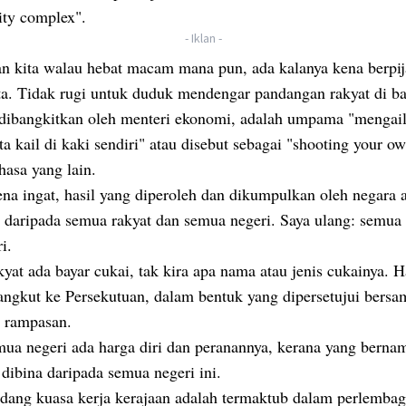
rity complex".
- Iklan -
n kita walau hebat macam mana pun, ada kalanya kena berpij
ta. Tidak rugi untuk duduk mendengar pandangan rakyat di b
 dibangkitkan oleh menteri ekonomi, adalah umpama "mengail
ta kail di kaki sendiri" atau disebut sebagai "shooting your ow
hasa yang lain.
na ingat, hasil yang diperoleh dan dikumpulkan oleh negara 
h daripada semua rakyat dan semua negeri. Saya ulang: semua 
i.
kyat ada bayar cukai, tak kira apa nama atau jenis cukainya. Ha
iangkut ke Persekutuan, dalam bentuk yang dipersetujui bersa
 rampasan.
ua negeri ada harga diri dan peranannya, kerana yang berna
dibina daripada semua negeri ini.
dang kuasa kerja kerajaan adalah termaktub dalam perlemba