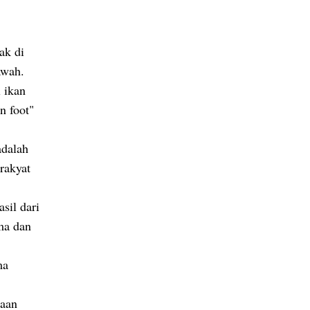
ak di
awah.
 ikan
n foot"
adalah
rakyat
sil dari
ma dan
ma
gaan