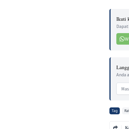
Ikuti
Dapatk
W
Langg
Anda a
Email
Tag
Raf
K