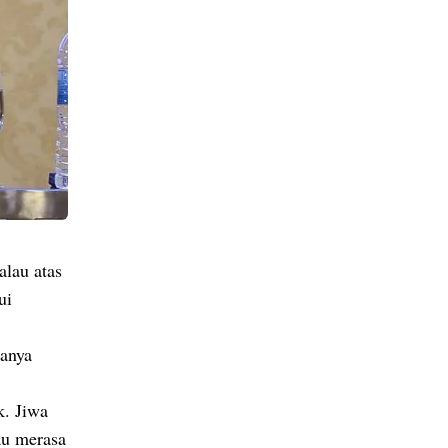
alau atas
ui
hanya
k. Jiwa
tau merasa