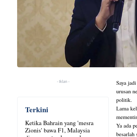
-
Iklan
-
Saya jadi
urusan ne
politik.
Terkini
Lama kel
mementin
Ketika Bahrain yang 'mesra
Ya ada pe
Zionis' bawa F1, Malaysia
besarlah 