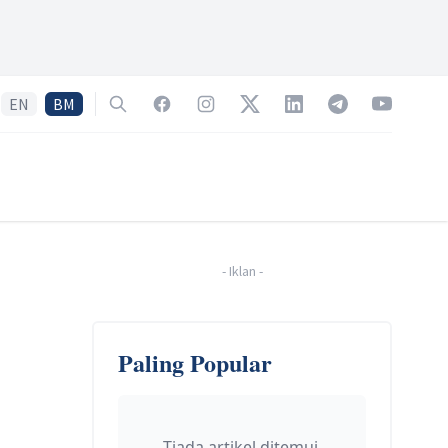
EN
BM
Search
Facebook
Instagram
Twitter
LinkedIn
Telegram
YouTube
-
Iklan
-
Paling Popular
Tiada artikel ditemui.