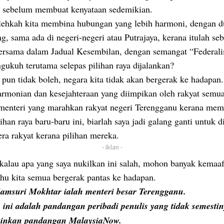
l sebelum membuat kenyataan sedemikian.
lehkah kita membina hubungan yang lebih harmoni, dengan 
g, sama ada di negeri-negeri atau Putrajaya, kerana itulah se
bersama dalam Jadual Kesembilan, dengan semangat “Federal
gukuh terutama selepas pilihan raya dijalankan?
 pun tidak boleh, negara kita tidak akan bergerak ke hadapan
armonian dan kesejahteraan yang diimpikan oleh rakyat semua
 menteri yang marahkan rakyat negeri Terengganu kerana mem
ihan raya baru-baru ini, biarlah saya jadi galang ganti untuk 
ra rakyat kerana pilihan mereka.
- Iklan -
kalau apa yang saya nukilkan ini salah, mohon banyak kemaaf
hu kita semua bergerak pantas ke hadapan.
msuri Mokhtar ialah menteri besar Terengganu.
n ini adalah pandangan peribadi penulis yang tidak semesti
inkan pandangan MalaysiaNow.