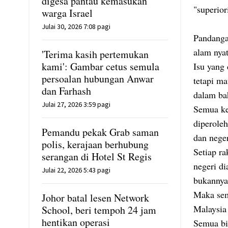
digesa pantau kemasukan
"superio
warga Israel
Julai 30, 2026 7:08 pagi
Pandanga
alam nya
'Terima kasih pertemukan
kami': Gambar cetus semula
Isu yang
persoalan hubungan Anwar
tetapi ma
dan Farhash
dalam ba
Julai 27, 2026 3:59 pagi
Semua ke
diperole
Pemandu pekak Grab saman
dan neger
polis, kerajaan berhubung
Setiap ra
serangan di Hotel St Regis
negeri d
Julai 22, 2026 5:43 pagi
bukannya
Maka sem
Johor batal lesen Network
Malaysia 
School, beri tempoh 24 jam
hentikan operasi
Semua bi