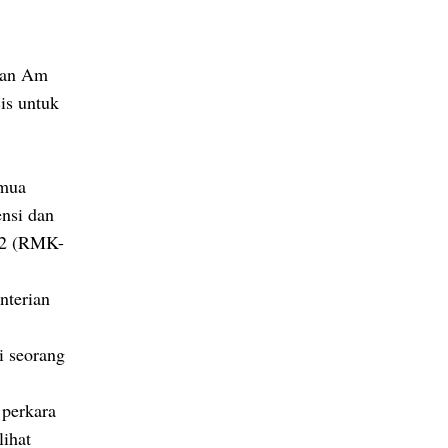
huan Am
is untuk
emua
ensi dan
12 (RMK-
nterian
i seorang
 perkara
lihat