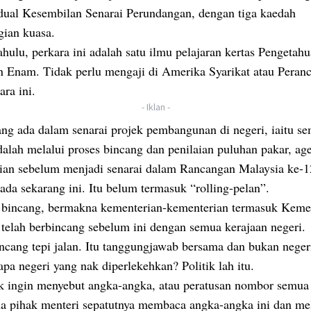
dual Kesembilan Senarai Perundangan, dengan tiga kaedah
ian kuasa.
hulu, perkara ini adalah satu ilmu pelajaran kertas Pengeta
n Enam. Tidak perlu mengaji di Amerika Syarikat atau Peranc
ara ini.
- Iklan -
ng ada dalam senarai projek pembangunan di negeri, iaitu s
dalah melalui proses bincang dan penilaian puluhan pakar, ag
ian sebelum menjadi senarai dalam Rancangan Malaysia ke-
ada sekarang ini. Itu belum termasuk “rolling-pelan”.
a bincang, bermakna kementerian-kementerian termasuk Keme
telah berbincang sebelum ini dengan semua kerajaan negeri.
ncang tepi jalan. Itu tanggungjawab bersama dan bukan neger
apa negeri yang nak diperlekehkan? Politik lah itu.
ak ingin menyebut angka-angka, atau peratusan nombor semua
ana pihak menteri sepatutnya membaca angka-angka ini dan me