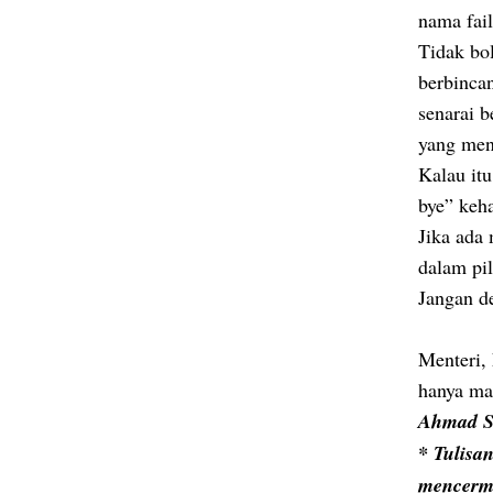
nama fai
Tidak bo
berbincan
senarai 
yang men
Kalau itu
bye” keh
Jika ada
dalam pil
Jangan de
Menteri, 
hanya ma
Ahmad Sa
* Tulisa
mencerm