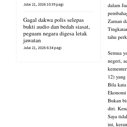
Julai 21, 2026 10:39 pagi
dalam Ja
pembahag
Gagal dakwa polis selepas
Zaman da
bukti audio dan bedah siasat,
Tingkata
peguam negara digesa letak
tahu perk
jawatan
Julai 21, 2026 6:34 pagi
Semua ya
negeri, a
kementer
12) yang 
Bila kat
Ekonomi 
Bukan bi
diri. Ken
Saya tid
ini, ker