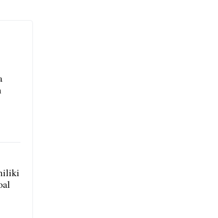
a
m
iliki
oal