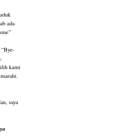
duduk
bab ada
isme”
. “Bye-
.
ilih kami
dimarahi.
an, saya
nya