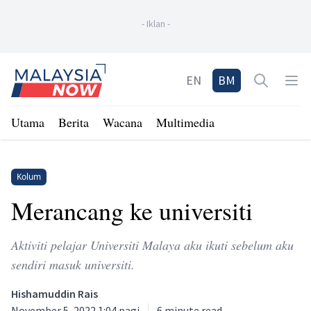
-
Iklan
-
Home
EN
BM
Open sea
Op
Utama
Berita
Wacana
Multimedia
Kolum
Merancang ke universiti
Aktiviti pelajar Universiti Malaya aku ikuti sebelum aku
sendiri masuk universiti.
Hishamuddin Rais
November 5, 2022 1:04 pagi
6
minute read