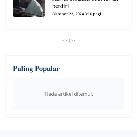
berdiri
Oktober 22, 2024 3:10 pagi
-
Iklan
-
Paling Popular
Tiada artikel ditemui.
Footer