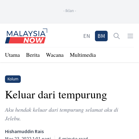
-
Iklan
-
Home
EN
BM
Open sea
Op
Utama
Berita
Wacana
Multimedia
Kolum
Keluar dari tempurung
Aku hendak keluar dari tempurung selamat aku di
Jelebu.
Hishamuddin Rais
Mac 23, 2022 1:01 pagi
6
minute read