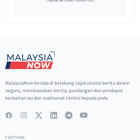
Footer
MalaysiaNow berada di belakang tajuk utama berita dalam
negara, membawakan berita, pandangan dan pendapat
berkaitan isu dan maklumat terkini kepada anda.
Facebook
Instagram
Twitter
LinkedIn
Telegram
YouTube
TENTANG