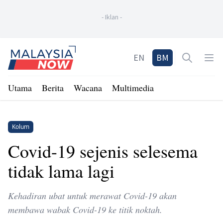
-
Iklan
-
Home
EN
BM
Open sea
Op
Utama
Berita
Wacana
Multimedia
Kolum
Covid-19 sejenis selesema
tidak lama lagi
Kehadiran ubat untuk merawat Covid-19 akan
membawa wabak Covid-19 ke titik noktah.