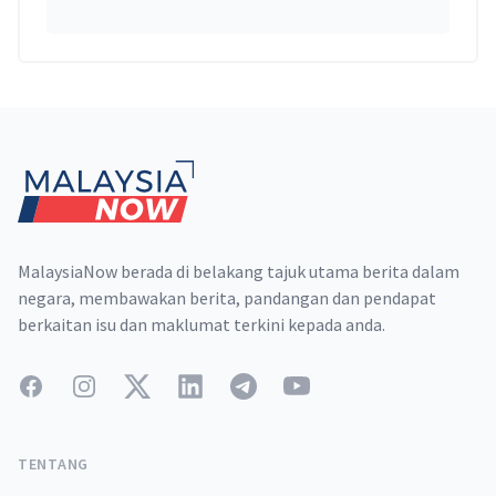
Footer
MalaysiaNow berada di belakang tajuk utama berita dalam
negara, membawakan berita, pandangan dan pendapat
berkaitan isu dan maklumat terkini kepada anda.
Facebook
Instagram
Twitter
LinkedIn
Telegram
YouTube
TENTANG