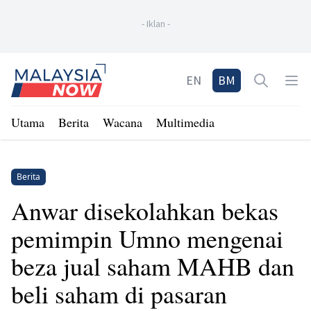
-
Iklan
-
Home
EN
BM
Open sea
Op
Utama
Berita
Wacana
Multimedia
Berita
Anwar disekolahkan bekas
pemimpin Umno mengenai
beza jual saham MAHB dan
beli saham di pasaran