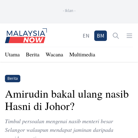
-
Iklan
-
Home
EN
BM
Open sea
Op
Utama
Berita
Wacana
Multimedia
Berita
Amirudin bakal ulang nasib
Hasni di Johor?
Timbul persoalan mengenai nasib menteri besar
Selangor walaupun mendapat jaminan daripada