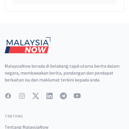
Footer
MalaysiaNow berada di belakang tajuk utama berita dalam
negara, membawakan berita, pandangan dan pendapat
berkaitan isu dan maklumat terkini kepada anda.
Facebook
Instagram
Twitter
LinkedIn
Telegram
YouTube
TENTANG
Tentang MalaysiaNow