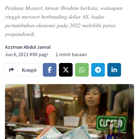
Perdana Menteri Anwar Ibrahim berkata, walaupun
ringgit merosot berbanding dolar AS, kadar
pertumbuhan ekonomi pada 2022 melebihi paras
prapandemik.
Azzman Abdul Jamal
Jun 6, 2023 4:00 pagi
2
minit bacaan
Kongsi