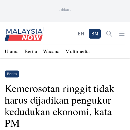
-
Iklan
-
Home
EN
BM
Open sea
Op
Utama
Berita
Wacana
Multimedia
Berita
Kemerosotan ringgit tidak
harus dijadikan pengukur
kedudukan ekonomi, kata
PM