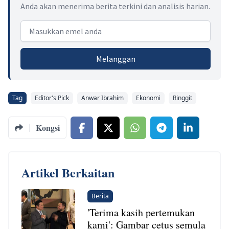
Anda akan menerima berita terkini dan analisis harian.
Email address
Melanggan
Tag
Editor's Pick
Anwar Ibrahim
Ekonomi
Ringgit
Kongsi
Artikel Berkaitan
Berita
'Terima kasih pertemukan
kami': Gambar cetus semula