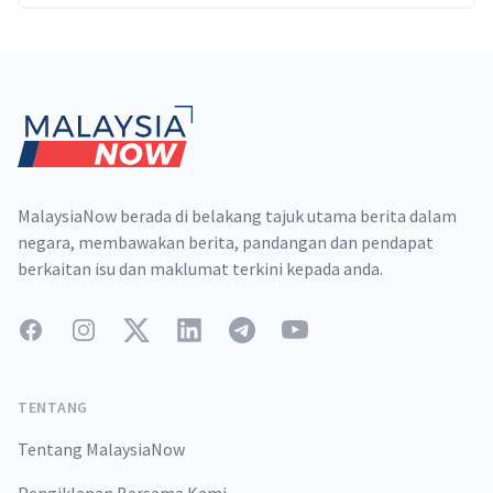
Footer
MalaysiaNow berada di belakang tajuk utama berita dalam
negara, membawakan berita, pandangan dan pendapat
berkaitan isu dan maklumat terkini kepada anda.
Facebook
Instagram
Twitter
LinkedIn
Telegram
YouTube
TENTANG
Tentang MalaysiaNow