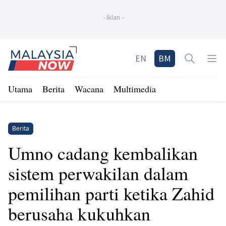
-
Iklan
-
Home
EN
BM
Open sea
Op
Utama
Berita
Wacana
Multimedia
Berita
Umno cadang kembalikan
sistem perwakilan dalam
pemilihan parti ketika Zahid
berusaha kukuhkan