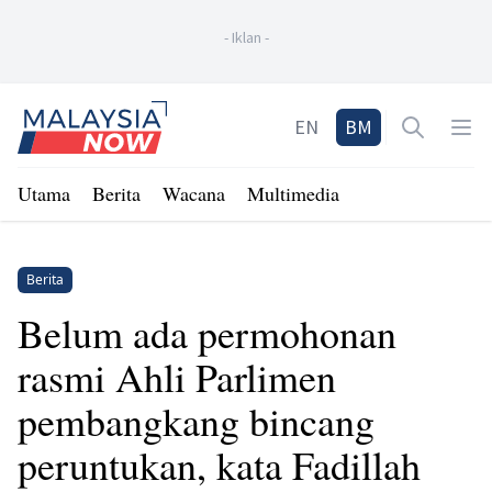
-
Iklan
-
Home
EN
BM
Open sea
Op
Utama
Berita
Wacana
Multimedia
Berita
Belum ada permohonan
rasmi Ahli Parlimen
pembangkang bincang
peruntukan, kata Fadillah