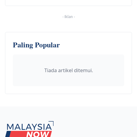
-
Iklan
-
Paling Popular
Tiada artikel ditemui.
Footer