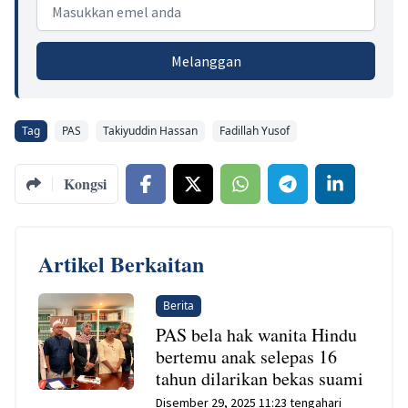
Email address
Melanggan
Tag
PAS
Takiyuddin Hassan
Fadillah Yusof
Kongsi
Artikel Berkaitan
Berita
PAS bela hak wanita Hindu
bertemu anak selepas 16
tahun dilarikan bekas suami
Disember 29, 2025 11:23 tengahari