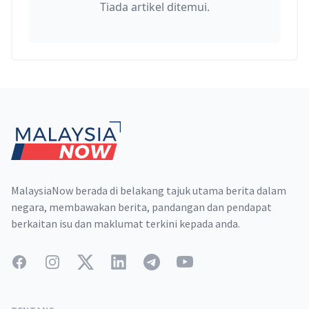
Tiada artikel ditemui.
Footer
MalaysiaNow berada di belakang tajuk utama berita dalam
negara, membawakan berita, pandangan dan pendapat
berkaitan isu dan maklumat terkini kepada anda.
Facebook
Instagram
Twitter
LinkedIn
Telegram
YouTube