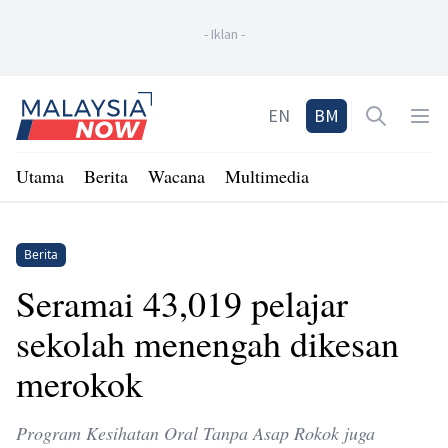
-
Iklan
-
Home
EN
BM
Open sea
Op
Utama
Berita
Wacana
Multimedia
Berita
Seramai 43,019 pelajar
sekolah menengah dikesan
merokok
Program Kesihatan Oral Tanpa Asap Rokok juga