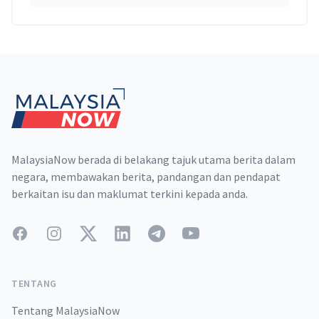
Footer
MalaysiaNow berada di belakang tajuk utama berita dalam
negara, membawakan berita, pandangan dan pendapat
berkaitan isu dan maklumat terkini kepada anda.
Facebook
Instagram
Twitter
LinkedIn
Telegram
YouTube
TENTANG
Tentang MalaysiaNow