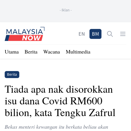
-
Iklan
-
Home
EN
BM
Open sea
Op
Utama
Berita
Wacana
Multimedia
Berita
Tiada apa nak disorokkan
isu dana Covid RM600
bilion, kata Tengku Zafrul
Bekas menteri kewangan itu berkata beliau akan