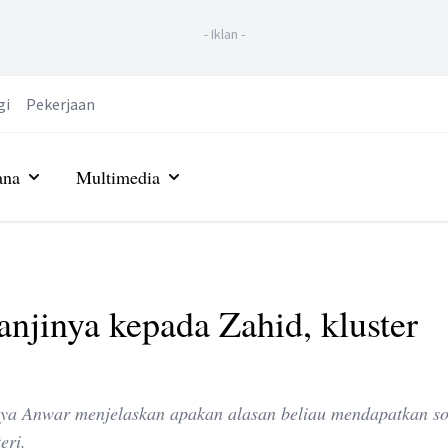
-
Iklan
-
gi
Pekerjaan
ana
Multimedia
njinya kepada Zahid, kluster
aya Anwar menjelaskan apakan alasan beliau mendapatkan s
eri.