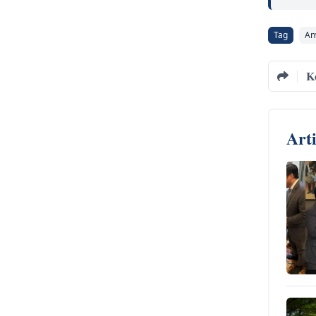
Tag
An
K
Art