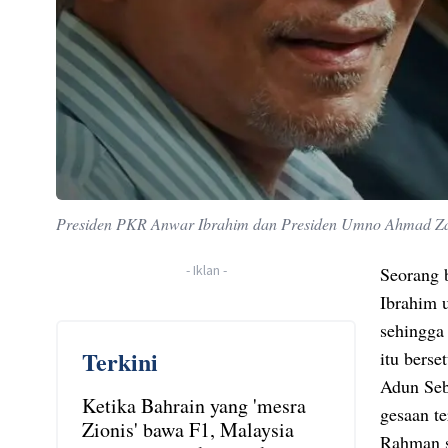
Presiden PKR Anwar Ibrahim dan Presiden Umno Ahmad Za
-
Iklan
-
Seorang b
Ibrahim 
sehingga
Terkini
itu berse
Adun Seb
Ketika Bahrain yang 'mesra
gesaan te
Zionis' bawa F1, Malaysia
Rahman s