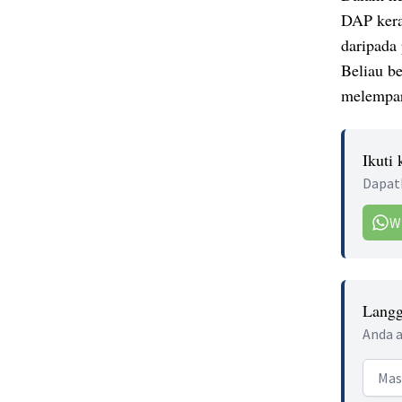
DAP kera
daripada
Beliau b
melempark
Ikuti
Dapatk
W
Langg
Anda a
Email