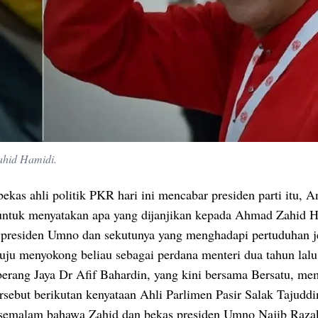
hid Hamidi.
ekas ahli politik PKR hari ini mencabar presiden parti itu, 
untuk menyatakan apa yang dijanjikan kepada Ahmad Zahid 
 presiden Umno dan sekutunya yang menghadapi pertuduhan j
tuju menyokong beliau sebagai perdana menteri dua tahun lalu
erang Jaya Dr Afif Bahardin, yang kini bersama Bersatu, me
rsebut berikutan kenyataan Ahli Parlimen Pasir Salak Tajudd
emalam bahawa Zahid dan bekas presiden Umno Najib Raza