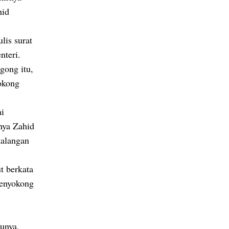
hid
is surat
nteri.
gong itu,
okong
ai
nya Zahid
kalangan
t berkata
menyokong
unya,