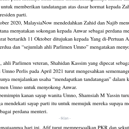
u untuk memberikan tandatangan atas dasar hormat kepada Za
residen parti.
ober 2020, MalaysiaNow mendedahkan Zahid dan Najib menul
stana menyatakan sokongan kepada Anwar sebagai perdana me
rat bertarikh 11 Oktober ditujukan kepada Yang di-Pertuan A
erdua dan “sejumlah ahli Parlimen Umno” mengatakan meny
u, ahli Parlimen veteran, Shahidan Kassim yang dipecat sebag
i Umno Perlis pada April 2021 turut mengesahkan sememang
tunya menjalankan usaha “mendapatkan tandatangan” dalam 
limen Umno untuk menyokong Anwar.
pemimpin kanan sayap wanita Umno, Shamsiah M Yassin turu
ga mendekati sayap parti itu untuk memujuk mereka supaya 
bagai perdana menteri.
- Iklan -
nyataannya hari ini, Afif turut mempersoalkan PKR dan sekut