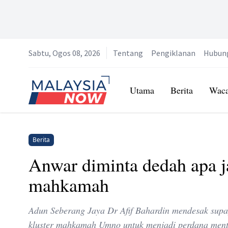
Sabtu, Ogos 08, 2026
Tentang
Pengiklanan
Hubun
Home
Utama
Berita
Wac
Berita
Anwar diminta dedah apa ja
mahkamah
Adun Seberang Jaya Dr Afif Bahardin mendesak sup
kluster mahkamah Umno untuk menjadi perdana ment