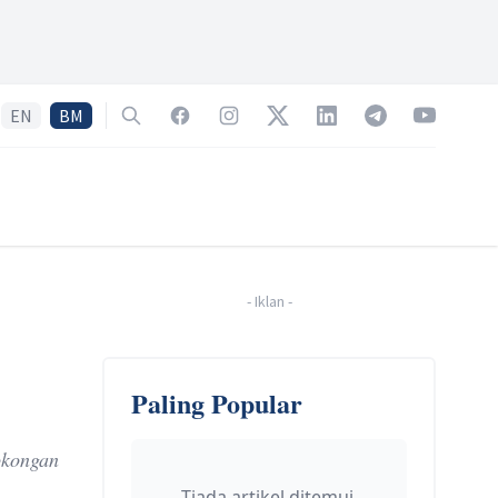
EN
BM
Search
Facebook
Instagram
Twitter
LinkedIn
Telegram
YouTube
-
Iklan
-
Paling Popular
okongan
Tiada artikel ditemui.