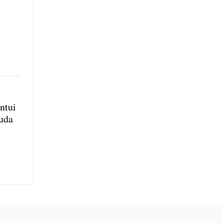
ntui
uda