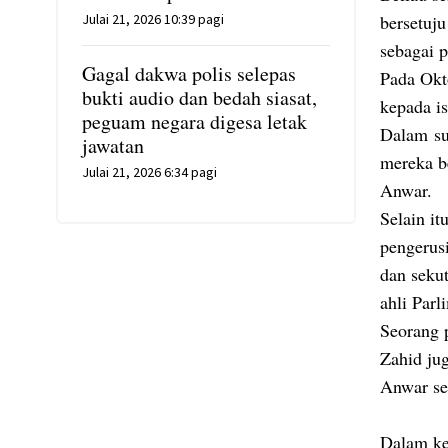
Julai 21, 2026 10:39 pagi
bersetuj
sebagai p
Gagal dakwa polis selepas
Pada Okt
bukti audio dan bedah siasat,
kepada i
peguam negara digesa letak
Dalam su
jawatan
mereka b
Julai 21, 2026 6:34 pagi
Anwar.
Selain it
pengerus
dan seku
ahli Par
Seorang 
Zahid ju
Anwar se
Dalam ke