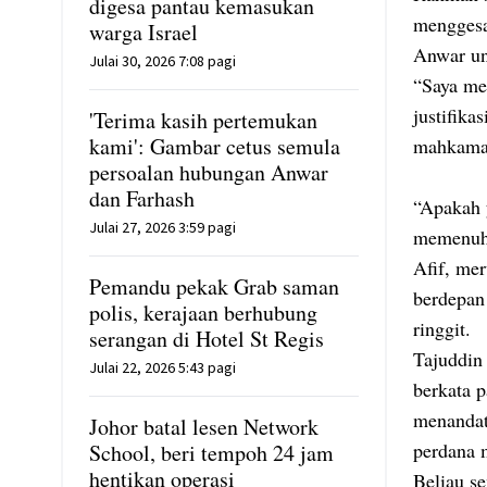
digesa pantau kemasukan
menggesa
warga Israel
Anwar un
Julai 30, 2026 7:08 pagi
“Saya me
justifika
'Terima kasih pertemukan
kami': Gambar cetus semula
mahkamah
persoalan hubungan Anwar
dan Farhash
“Apakah 
Julai 27, 2026 3:59 pagi
memenuhi
Afif, me
Pemandu pekak Grab saman
berdepan
polis, kerajaan berhubung
ringgit.
serangan di Hotel St Regis
Tajuddin 
Julai 22, 2026 5:43 pagi
berkata 
menandat
Johor batal lesen Network
perdana 
School, beri tempoh 24 jam
hentikan operasi
Beliau s