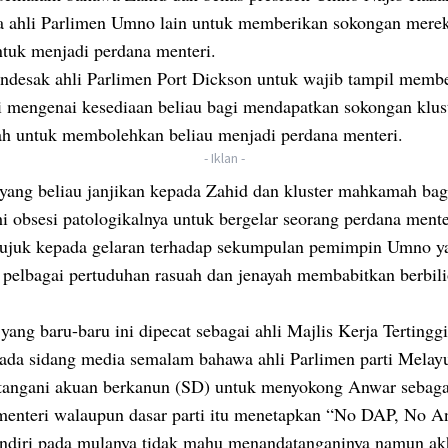
 ahli Parlimen Umno lain untuk memberikan sokongan mere
tuk menjadi perdana menteri.
ndesak ahli Parlimen Port Dickson untuk wajib tampil membe
si mengenai kesediaan beliau bagi mendapatkan sokongan klus
 untuk membolehkan beliau menjadi perdana menteri.
- Iklan -
yang beliau janjikan kepada Zahid dan kluster mahkamah bag
 obsesi patologikalnya untuk bergelar seorang perdana mente
rujuk kepada gelaran terhadap sekumpulan pemimpin Umno y
 pelbagai pertuduhan rasuah dan jenayah membabitkan berbil
yang baru-baru ini dipecat sebagai ahli Majlis Kerja Terting
pada sidang media semalam bahawa ahli Parlimen parti Melayu
angani akuan berkanun (SD) untuk menyokong Anwar sebaga
menteri walaupun dasar parti itu menetapkan “No DAP, No A
endiri pada mulanya tidak mahu menandatanganinya namun ak