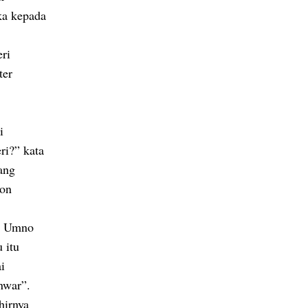
ka kepada
ri
ter
i
ri?” kata
ang
ion
gi Umno
 itu
i
nwar”.
hirnya