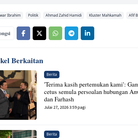
war Ibrahim
Politik
Ahmad Zahid Hamidi
Kluster Mahkamah
Afif 
ongsi
ikel Berkaitan
Berita
'Terima kasih pertemukan kami': Ga
cetus semula persoalan hubungan An
dan Farhash
Julai 27, 2026 3:59 pagi
Berita