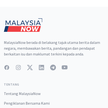
Footer
MalaysiaNow berada di belakang tajuk utama berita dalam
negara, membawakan berita, pandangan dan pendapat
berkaitan isu dan maklumat terkini kepada anda.
Facebook
Instagram
Twitter
LinkedIn
Telegram
YouTube
TENTANG
Tentang MalaysiaNow
Pengiklanan Bersama Kami