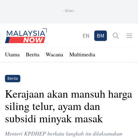
-
Iklan
-
Home
EN
BM
Open sea
Op
Utama
Berita
Wacana
Multimedia
Berita
Kerajaan akan mansuh harga
siling telur, ayam dan
subsidi minyak masak
Menteri KPDHEP berkata langkah itu dilaksanakan