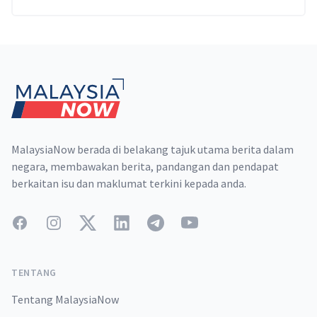
Footer
MalaysiaNow berada di belakang tajuk utama berita dalam
negara, membawakan berita, pandangan dan pendapat
berkaitan isu dan maklumat terkini kepada anda.
Facebook
Instagram
Twitter
LinkedIn
Telegram
YouTube
TENTANG
Tentang MalaysiaNow