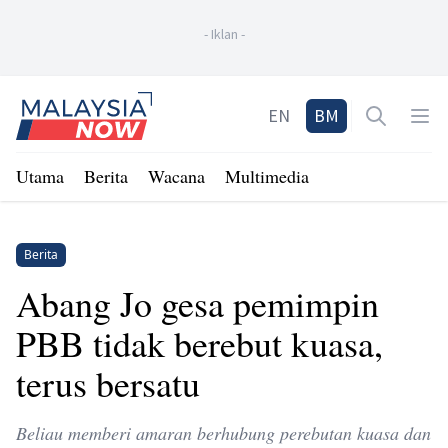
-
Iklan
-
Home
EN
BM
Open sea
Op
Utama
Berita
Wacana
Multimedia
Berita
Abang Jo gesa pemimpin
PBB tidak berebut kuasa,
terus bersatu
Beliau memberi amaran berhubung perebutan kuasa dan