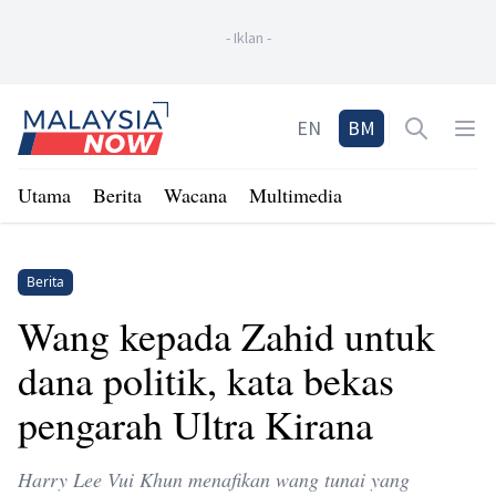
-
Iklan
-
Home
EN
BM
Open sea
Op
Utama
Berita
Wacana
Multimedia
Berita
Wang kepada Zahid untuk
dana politik, kata bekas
pengarah Ultra Kirana
Harry Lee Vui Khun menafikan wang tunai yang