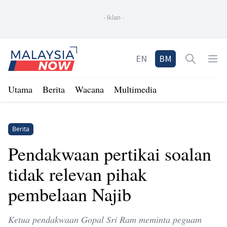
-
Iklan
-
Home
EN
BM
Open sea
Op
Utama
Berita
Wacana
Multimedia
Berita
Pendakwaan pertikai soalan
tidak relevan pihak
pembelaan Najib
Ketua pendakwaan Gopal Sri Ram meminta peguam