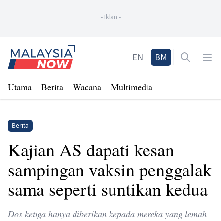
-
Iklan
-
Home
EN
BM
Open sea
Op
Utama
Berita
Wacana
Multimedia
Berita
Kajian AS dapati kesan
sampingan vaksin penggalak
sama seperti suntikan kedua
Dos ketiga hanya diberikan kepada mereka yang lemah