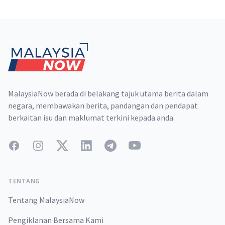
Footer
MalaysiaNow berada di belakang tajuk utama berita dalam
negara, membawakan berita, pandangan dan pendapat
berkaitan isu dan maklumat terkini kepada anda.
Facebook
Instagram
Twitter
LinkedIn
Telegram
YouTube
TENTANG
Tentang MalaysiaNow
Pengiklanan Bersama Kami