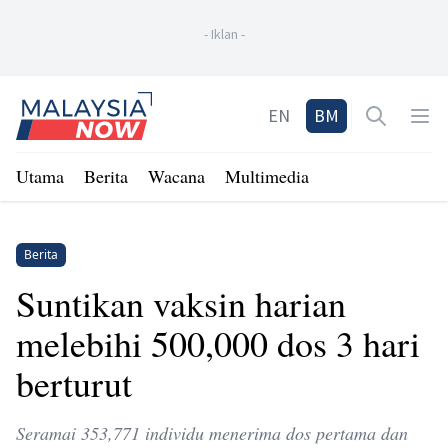
-
Iklan
-
Home
EN
BM
Open sea
Op
Utama
Berita
Wacana
Multimedia
Berita
Suntikan vaksin harian
melebihi 500,000 dos 3 hari
berturut
Seramai 353,771 individu menerima dos pertama dan