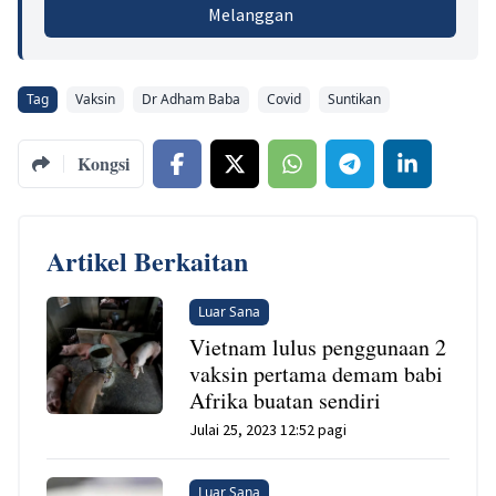
Melanggan
Tag
Vaksin
Dr Adham Baba
Covid
Suntikan
Kongsi
Artikel Berkaitan
Luar Sana
Vietnam lulus penggunaan 2
vaksin pertama demam babi
Afrika buatan sendiri
Julai 25, 2023 12:52 pagi
Luar Sana