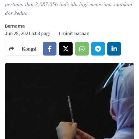
pertama dan 2,087,056 individu lagi menerima suntikan
dos kedua.
Bernama
Jun 28, 2021 5:03 pagi
1
minit bacaan
Kongsi