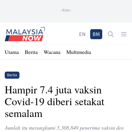
-
Iklan
-
Home
EN
BM
Open sea
Op
Utama
Berita
Wacana
Multimedia
Berita
Hampir 7.4 juta vaksin
Covid-19 diberi setakat
semalam
Jumlah itu merangkumi 5,308,849 penerima vaksin dos