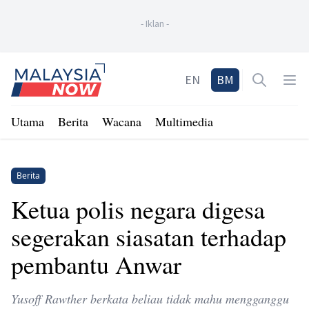
-
Iklan
-
Home
EN
BM
Open sea
Op
Utama
Berita
Wacana
Multimedia
Berita
Ketua polis negara digesa
segerakan siasatan terhadap
pembantu Anwar
Yusoff Rawther berkata beliau tidak mahu mengganggu