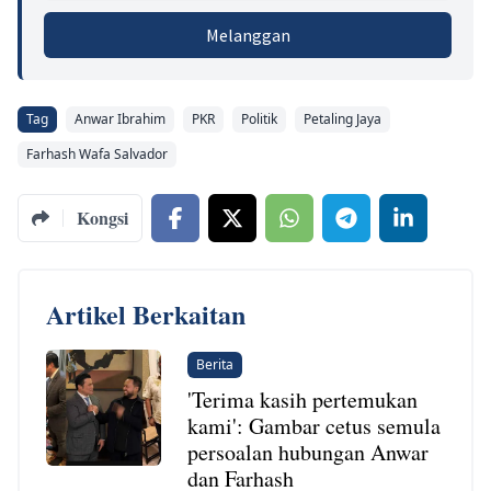
Melanggan
Tag
Anwar Ibrahim
PKR
Politik
Petaling Jaya
Farhash Wafa Salvador
Kongsi
Artikel Berkaitan
Berita
'Terima kasih pertemukan
kami': Gambar cetus semula
persoalan hubungan Anwar
dan Farhash