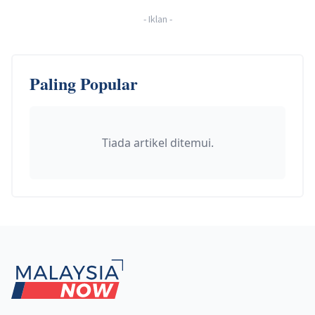
-
Iklan
-
Paling Popular
Tiada artikel ditemui.
Footer