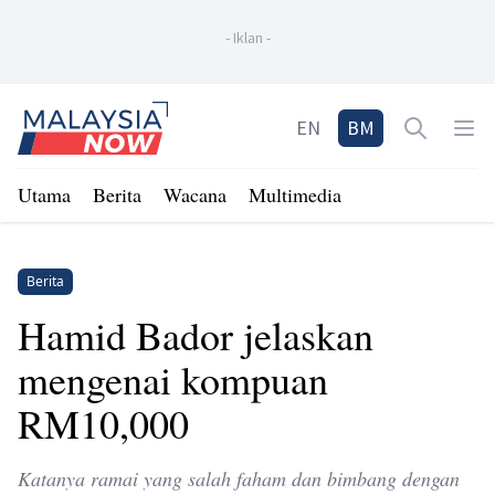
-
Iklan
-
Home
EN
BM
Open sea
Op
Utama
Berita
Wacana
Multimedia
Berita
Hamid Bador jelaskan
mengenai kompuan
RM10,000
Katanya ramai yang salah faham dan bimbang dengan