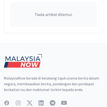
Tiada artikel ditemui.
Footer
MalaysiaNow berada di belakang tajuk utama berita dalam
negara, membawakan berita, pandangan dan pendapat
berkaitan isu dan maklumat terkini kepada anda.
Facebook
Instagram
Twitter
LinkedIn
Telegram
YouTube