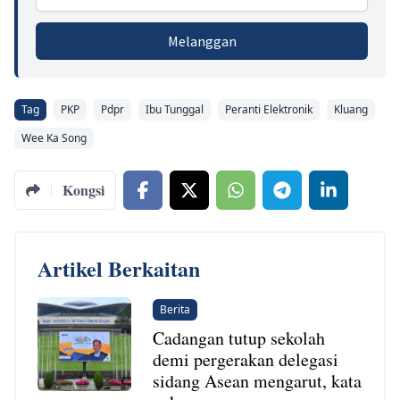
Melanggan
Tag
PKP
Pdpr
Ibu Tunggal
Peranti Elektronik
Kluang
Wee Ka Song
Kongsi
Artikel Berkaitan
Berita
Cadangan tutup sekolah
demi pergerakan delegasi
sidang Asean mengarut, kata