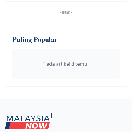
-
Iklan
-
Paling Popular
Tiada artikel ditemui.
Footer