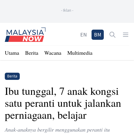
-
Iklan
-
Home
EN
BM
Open sea
Op
Utama
Berita
Wacana
Multimedia
Berita
Ibu tunggal, 7 anak kongsi
satu peranti untuk jalankan
perniagaan, belajar
Anak-anaknya bergilir menggunakan peranti itu