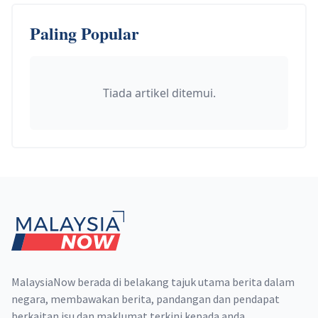
Paling Popular
Tiada artikel ditemui.
Footer
MalaysiaNow berada di belakang tajuk utama berita dalam
negara, membawakan berita, pandangan dan pendapat
berkaitan isu dan maklumat terkini kepada anda.