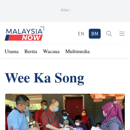
-
Iklan
-
Home
EN
BM
Open sea
Op
Utama
Berita
Wacana
Multimedia
Wee Ka Song