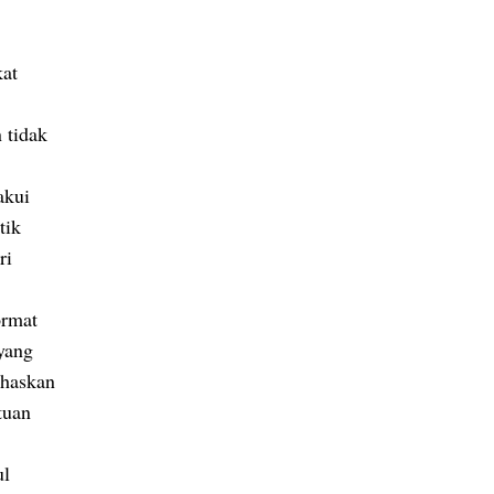
kat
 tidak
akui
tik
ri
ormat
yang
ahaskan
tuan
ul