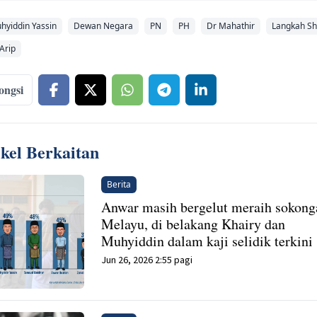
hyiddin Yassin
Dewan Negara
PN
PH
Dr Mahathir
Langkah Sh
Arip
ongsi
ikel Berkaitan
Berita
Anwar masih bergelut meraih sokong
Melayu, di belakang Khairy dan
Muhyiddin dalam kaji selidik terkini
Jun 26, 2026 2:55 pagi