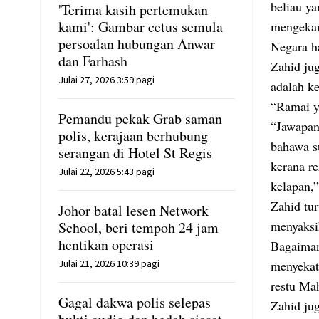
beliau y
'Terima kasih pertemukan
kami': Gambar cetus semula
mengekan
persoalan hubungan Anwar
Negara ha
dan Farhash
Zahid ju
Julai 27, 2026 3:59 pagi
adalah ke
“Ramai y
Pemandu pekak Grab saman
“Jawapan
polis, kerajaan berhubung
bahawa su
serangan di Hotel St Regis
kerana r
Julai 22, 2026 5:43 pagi
kelapan,”
Zahid tu
Johor batal lesen Network
menyaksi
School, beri tempoh 24 jam
hentikan operasi
Bagaiman
Julai 21, 2026 10:39 pagi
menyekat
restu Mah
Gagal dakwa polis selepas
Zahid ju