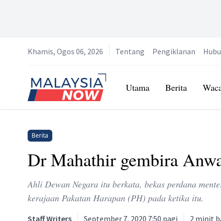
Khamis, Ogos 06, 2026
Tentang
Pengiklanan
Hubu
Home
Utama
Berita
Wac
Berita
Dr Mahathir gembira Anwar
Ahli Dewan Negara itu berkata, bekas perdana ment
kerajaan Pakatan Harapan (PH) pada ketika itu.
Staff Writers
September 7, 2020 7:50 pagi
2
minit 