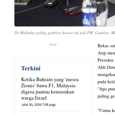
Dr Mahathir paling gembira Anwar tak jadi PM. Gambar: 
-
Iklan
-
Bekas se
Arip men
Presiden
Terkini
Ahli Dew
mengekan
Ketika Bahrain yang 'mesra
pada keti
Zionis' bawa F1, Malaysia
“Apa pun 
digesa pantau kemasukan
paling ge
warga Israel
Julai 30, 2026 7:08 pagi
“Cuma keg