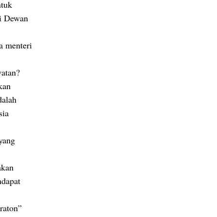
ntuk
di Dewan
a menteri
watan?
kan
dalah
sia
yang
akan
ndapat
raton”