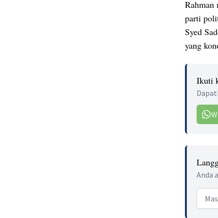
Rahman m
parti pol
Syed Sadd
yang kon
Ikuti
Dapatk
W
Langg
Anda a
Email