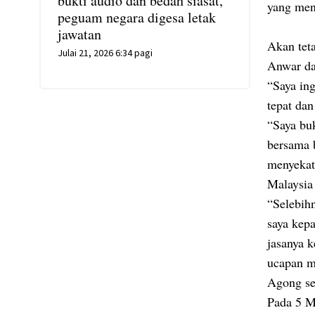
bukti audio dan bedah siasat,
yang men
peguam negara digesa letak
jawatan
Akan tet
Julai 21, 2026 6:34 pagi
Anwar da
“Saya in
tepat dan
“Saya bu
bersama 
menyekat
Malaysia
“Selebihn
saya kep
jasanya 
ucapan m
Agong se
Pada 5 M