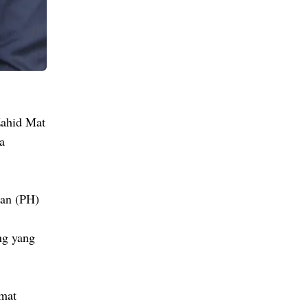
Zahid Mat
a
an (PH)
ng yang
amat