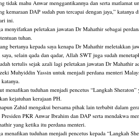
ang tidak mahu Anwar menggantikannya dan serta matlamat u
g kemaraan DAP sudah pun tercapai dengan jaya,” katanya 
ri ini.
ga menyifatkan peletakan jawatan Dr Mahathir sebagai perdan
tentuan tuhan.
ang bertanya kepada saya kenapa Dr Mahathir meletakkan ja
 saya, selain qada dan qadar, Allah SWT juga sudah menetap
dah tertulis sejak azali lagi peletakan jawatan Dr Mahathir a
ezeki Muhyiddin Yassin untuk menjadi perdana menteri Malay
 katanya.
rut menafikan tuduhan menjadi pencetus “Langkah Sheraton” 
kan kejatuhan kerajaan PH.
apun Zahid mengakui bersama pihak lain terbabit dalam ger
 Presiden PKR Anwar Ibrahim dan DAP serta mendakwa me
athir yang ketika itu perdana menteri.
ga menafikan tuduhan menjadi pencetus kepada “Langkah She