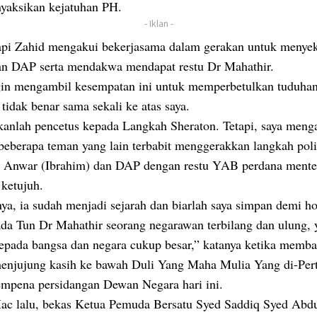
yaksikan kejatuhan PH.
- Iklan -
api Zahid mengakui bekerjasama dalam gerakan untuk menye
n DAP serta mendakwa mendapat restu Dr Mahathir.
gin mengambil kesempatan ini untuk memperbetulkan tuduhan
 tidak benar sama sekali ke atas saya.
kanlah pencetus kepada Langkah Sheraton. Tetapi, saya meng
beberapa teman yang lain terbabit menggerakkan langkah poli
 Anwar (Ibrahim) dan DAP dengan restu YAB perdana mente
 ketujuh.
ya, ia sudah menjadi sejarah dan biarlah saya simpan demi h
ada Tun Dr Mahathir seorang negarawan terbilang dan ulung, 
kepada bangsa dan negara cukup besar,” katanya ketika memb
enjujung kasih ke bawah Duli Yang Maha Mulia Yang di-Per
mpena persidangan Dewan Negara hari ini.
ac lalu, bekas Ketua Pemuda Bersatu Syed Saddiq Syed Abd