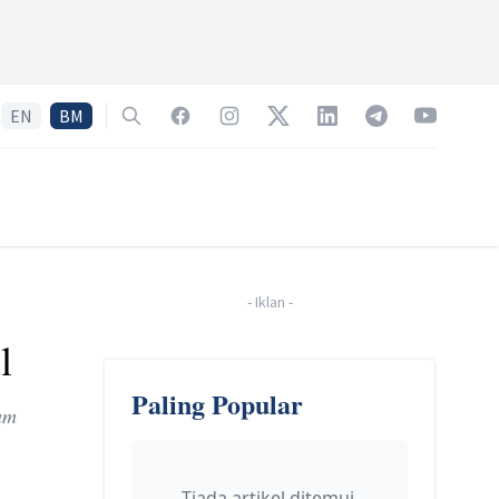
EN
BM
Search
Facebook
Instagram
Twitter
LinkedIn
Telegram
YouTube
-
Iklan
-
l
Paling Popular
am
Tiada artikel ditemui.