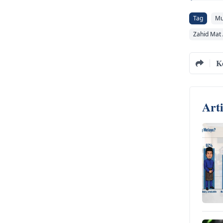
Tag
Mu
Zahid Mat 
K
Art