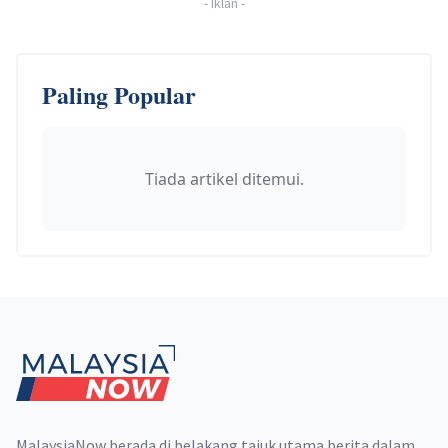
-
Iklan
-
Paling Popular
Tiada artikel ditemui.
Footer
MalaysiaNow berada di belakang tajuk utama berita dalam