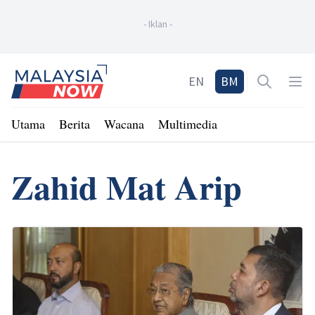
-
Iklan
-
Home
EN
BM
Open sea
Op
Utama
Berita
Wacana
Multimedia
Zahid Mat Arip