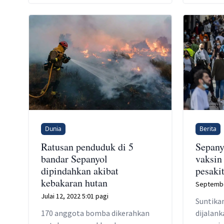
Dunia
Berita
Ratusan penduduk di 5
Sepany
bandar Sepanyol
vaksin
dipindahkan akibat
pesaki
kebakaran hutan
Septembe
Julai 12, 2022 5:01 pagi
Suntika
170 anggota bomba dikerahkan
dijalank