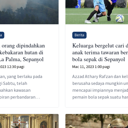
na
Berita
 orang dipindahkan
Keluarga bergelut cari 
 kebakaran hutan di
anak terima tawaran be
La Palma, Sepanyol
bola sepak di Sepanyol
 2023 12:30 pagi
Mac 11, 2023 1:00 pagi
an, yang berlaku pada
Azzad Athary Rafzan dan ke
i Sabtu, telah
berusaha sedaya mungkin u
ahkan kawasan
mencapai impiannya menjad
iran perbandaran
pemain bola sepak suatu har
da di wilayah barat laut
nanti.
an Canary.