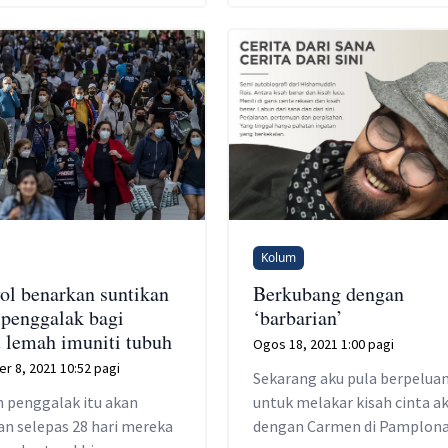
Kolum
ol benarkan suntikan
Berkubang dengan
 penggalak bagi
‘barbarian’
t lemah imuniti tubuh
Ogos 18, 2021 1:00 pagi
r 8, 2021 10:52 pagi
Sekarang aku pula berpelua
n penggalak itu akan
untuk melakar kisah cinta a
an selepas 28 hari mereka
dengan Carmen di Pamplona