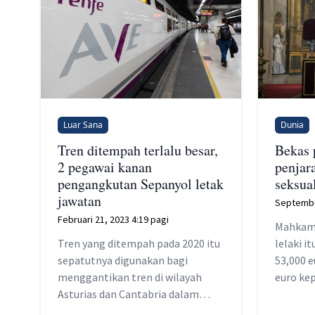
Luar Sana
Dunia
Tren ditempah terlalu besar,
Bekas 
2 pegawai kanan
penjar
pengangkutan Sepanyol letak
seksua
jawatan
Septembe
Februari 21, 2023 4:19 pagi
Mahkam
Tren yang ditempah pada 2020 itu
lelaki 
sepatutnya digunakan bagi
53,000 
menggantikan tren di wilayah
euro ke
Asturias dan Cantabria dalam
beberapa bulan akan datang.