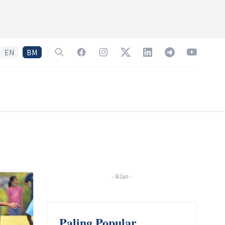
EN
BM
Search
Facebook
Instagram
Twitter
LinkedIn
Telegram
YouTube
-
Iklan
-
Paling Popular