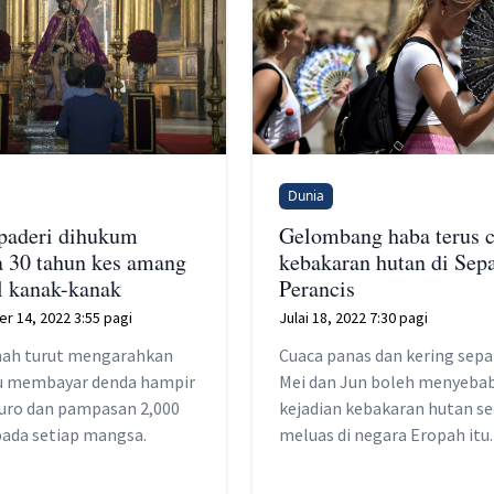
Dunia
paderi dihukum
Gelombang haba terus c
a 30 tahun kes amang
kebakaran hutan di Sepa
l kanak-kanak
Perancis
r 14, 2022 3:55 pagi
Julai 18, 2022 7:30 pagi
ah turut mengarahkan
Cuaca panas dan kering sep
itu membayar denda hampir
Mei dan Jun boleh menyeba
euro dan pampasan 2,000
kejadian kebakaran hutan se
pada setiap mangsa.
meluas di negara Eropah itu.