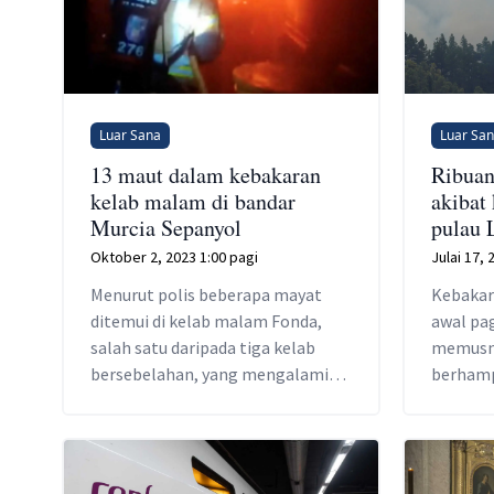
Luar Sana
Luar Sa
13 maut dalam kebakaran
Ribuan
kelab malam di bandar
akibat
Murcia Sepanyol
pulau 
Oktober 2, 2023 1:00 pagi
Julai 17,
Menurut polis beberapa mayat
Kebakar
ditemui di kelab malam Fonda,
awal pag
salah satu daripada tiga kelab
memusn
bersebelahan, yang mengalami
berhamp
sebahagian besar kerosakan
Puntagor
kebakaran, termasuk runtuhan
Kepulau
bumbungnya.