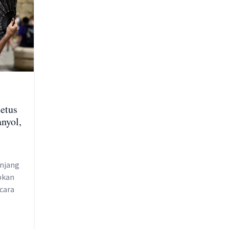
etus
nyol,
anjang
bkan
cara