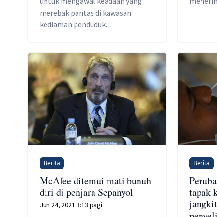
untuk mengawal keadaan yang
menerim
merebak pantas di kawasan
kediaman penduduk.
Berita
Berita
McAfee ditemui mati bunuh
Peruba
diri di penjara Sepanyol
tapak 
jangki
Jun 24, 2021 3:13 pagi
penyel