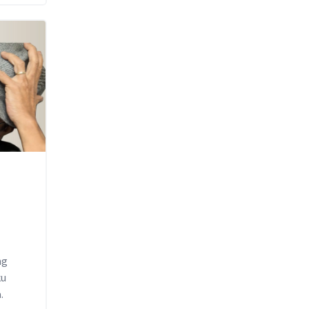
ng
ku
.