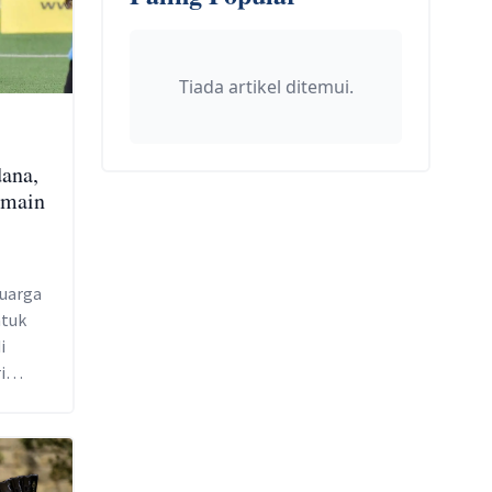
Tiada artikel ditemui.
dana,
rmain
luarga
ntuk
i
i