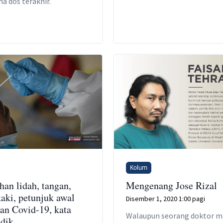
a dos terakhir.
Kolum
han lidah, tangan,
Mengenang Jose Rizal
kaki, petunjuk awal
Disember 1, 2020 1:00 pagi
tan Covid-19, kata
Walaupun seorang doktor m
idik