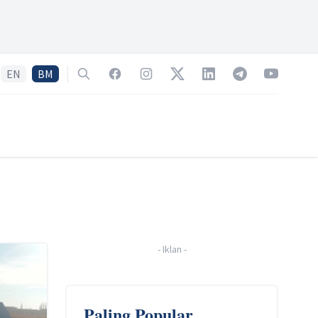
EN
BM
Search
Facebook
Instagram
Twitter
LinkedIn
Telegram
YouTube
-
Iklan
-
Paling Popular