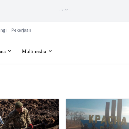
-
Iklan
-
ngi
Pekerjaan
ana
Multimedia