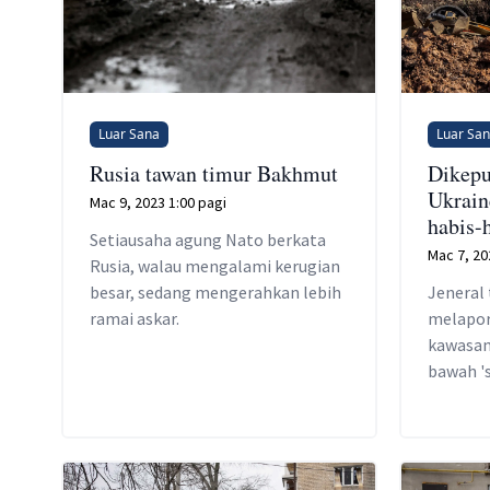
Luar Sana
Luar Sa
Rusia tawan timur Bakhmut
Dikepu
Ukrain
Mac 9, 2023 1:00 pagi
habis-
Setiausaha agung Nato berkata
Mac 7, 20
Rusia, walau mengalami kerugian
besar, sedang mengerahkan lebih
Jeneral
ramai askar.
melapor
kawasan
bawah '
kerana 