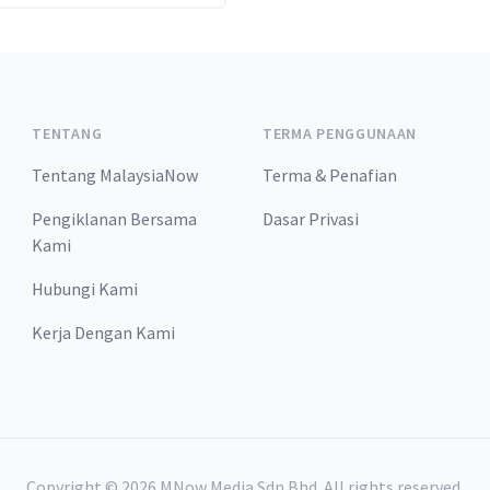
akhmut.
TENTANG
TERMA PENGGUNAAN
Tentang MalaysiaNow
Terma & Penafian
Pengiklanan Bersama
Dasar Privasi
Kami
Hubungi Kami
Kerja Dengan Kami
Copyright ©
2026
MNow Media Sdn Bhd. All rights reserved.