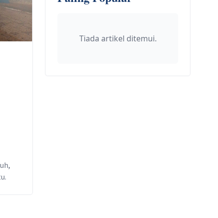
Tiada artikel ditemui.
uh,
u.