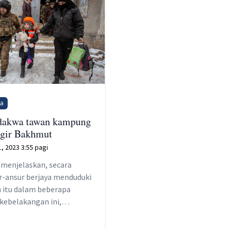
na
dakwa tawan kampung
ggir Bakhmut
1, 2023 3:55 pagi
menjelaskan, secara
r-ansur berjaya menduduki
 itu dalam beberapa
kebelakangan ini,
manya menawan bandar
ongan garam Soledar ke