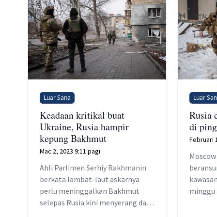
Luar Sana
Luar Sa
Keadaan kritikal buat
Rusia 
Ukraine, Rusia hampir
di pin
kepung Bakhmut
Februari 
Mac 2, 2023 9:11 pagi
Moscow 
Ahli Parlimen Serhiy Rakhmanin
beransu
berkata lambat-laut askarnya
kawasan
perlu meninggalkan Bakhmut
minggu 
selepas Rusia kini menyerang dari
teruta
tiga sudut, meninggalkan tentera
perlomb