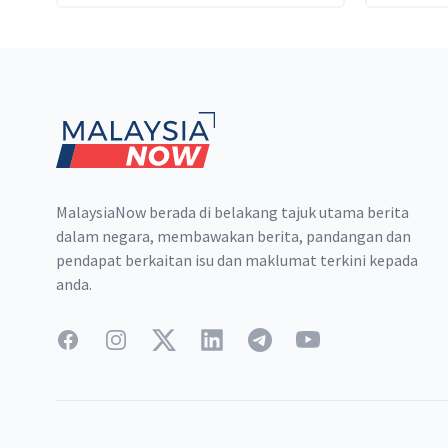
Ukraine satu jalan keluar sahaja.
utara B
Footer
MalaysiaNow berada di belakang tajuk utama berita
dalam negara, membawakan berita, pandangan dan
pendapat berkaitan isu dan maklumat terkini kepada
anda.
Facebook
Instagram
Twitter
LinkedIn
Telegram
YouTube