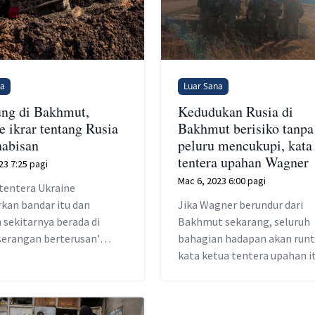
na
Luar Sana
ng di Bakhmut,
Kedudukan Rusia di
e ikrar tentang Rusia
Bakhmut berisiko tanpa
habisan
peluru mencukupi, kata
tentera upahan Wagner
23 7:25 pagi
Mac 6, 2023 6:00 pagi
 tentera Ukraine
kan bandar itu dan
Jika Wagner berundur dari
 sekitarnya berada di
Bakhmut sekarang, seluruh
serangan berterusan'
bahagian hadapan akan runt
'musuh tidak mahu gagal.'
kata ketua tentera upahan it