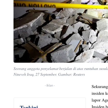
Seorang anggota penyelamat berjalan di atas runtuhan susu
Nineveh Iraq, 27 September. Gambar: Reuters
-
Iklan
-
Sekurang
insiden k
lapor Ag
Terkini
Insiden 