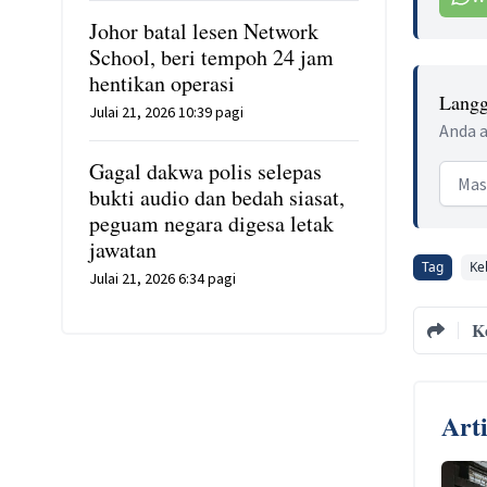
Johor batal lesen Network
School, beri tempoh 24 jam
hentikan operasi
Langg
Julai 21, 2026 10:39 pagi
Anda a
Gagal dakwa polis selepas
Email
bukti audio dan bedah siasat,
peguam negara digesa letak
jawatan
Tag
Ke
Julai 21, 2026 6:34 pagi
K
Art