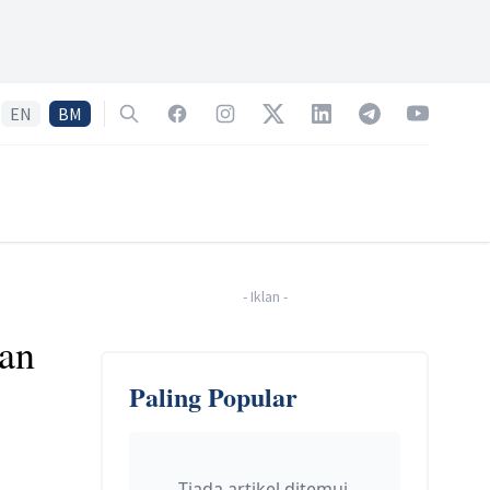
EN
BM
Search
Facebook
Instagram
Twitter
LinkedIn
Telegram
YouTube
-
Iklan
-
ran
Paling Popular
Tiada artikel ditemui.