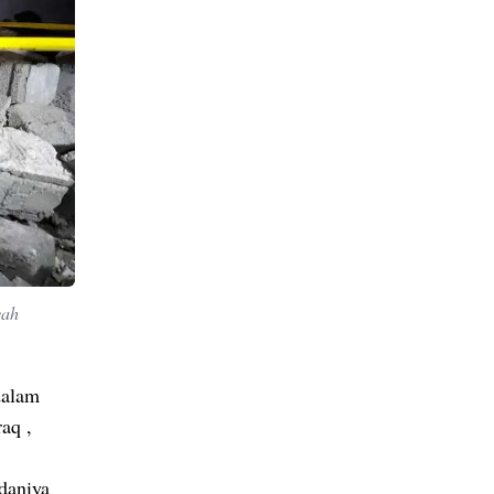
yah
dalam
aq ,
daniya