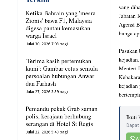
yang dih
Ketika Bahrain yang 'mesra
Jabatan 
Zionis' bawa F1, Malaysia
Agensi B
digesa pantau kemasukan
bunga api
warga Israel
Julai 30, 2026 7:08 pagi
Pasukan 
kejadian.
'Terima kasih pertemukan
kami': Gambar cetus semula
Menteri 
persoalan hubungan Anwar
Kebakara
dan Farhash
kejadian 
Julai 27, 2026 3:59 pagi
bertempia
Pemandu pekak Grab saman
polis, kerajaan berhubung
Ikuti
serangan di Hotel St Regis
Dapatk
Julai 22, 2026 5:43 pagi
W