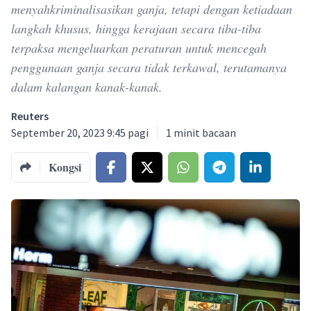
menyahkriminalisasikan ganja, tetapi dengan ketiadaan
langkah khusus, hingga kerajaan secara tiba-tiba
terpaksa mengeluarkan peraturan untuk mencegah
penggunaan ganja secara tidak terkawal, terutamanya
dalam kalangan kanak-kanak.
Reuters
September 20, 2023 9:45 pagi
1
minit bacaan
Kongsi