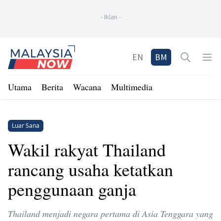
-
Iklan
-
Home
EN
BM
Open sea
Op
Utama
Berita
Wacana
Multimedia
Luar Sana
Wakil rakyat Thailand
rancang usaha ketatkan
penggunaan ganja
Thailand menjadi negara pertama di Asia Tenggara yang