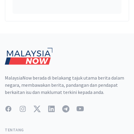
Footer
MalaysiaNow berada di belakang tajuk utama berita dalam
negara, membawakan berita, pandangan dan pendapat
berkaitan isu dan maklumat terkini kepada anda.
Facebook
Instagram
Twitter
LinkedIn
Telegram
YouTube
TENTANG