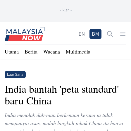
-
Iklan
-
Home
EN
BM
Open sea
Op
Utama
Berita
Wacana
Multimedia
Luar Sana
India bantah 'peta standard'
baru China
India menolak dakwaan berkenaan kerana ia tidak
mempunyai asas, malah langkah pihak China itu hanya