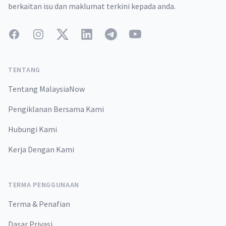
berkaitan isu dan maklumat terkini kepada anda.
Facebook
Instagram
Twitter
LinkedIn
Telegram
YouTube
TENTANG
Tentang MalaysiaNow
Pengiklanan Bersama Kami
Hubungi Kami
Kerja Dengan Kami
TERMA PENGGUNAAN
Terma & Penafian
Dasar Privasi