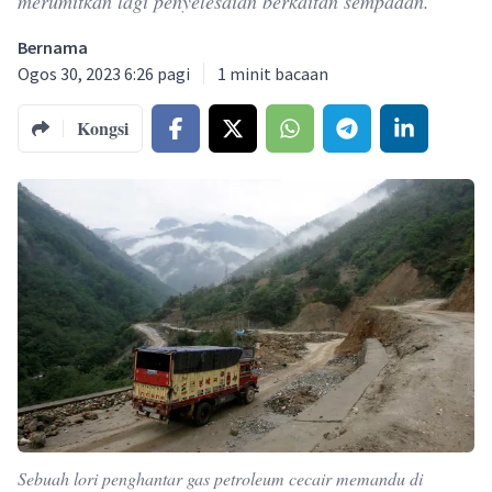
merumitkan lagi penyelesaian berkaitan sempadan.
Bernama
Ogos 30, 2023 6:26 pagi
1
minit bacaan
Kongsi
Sebuah lori penghantar gas petroleum cecair memandu di