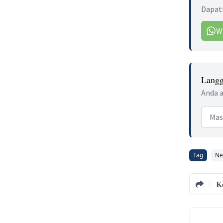
Dapatk
W
Langg
Anda a
Email
Tag
Ne
K