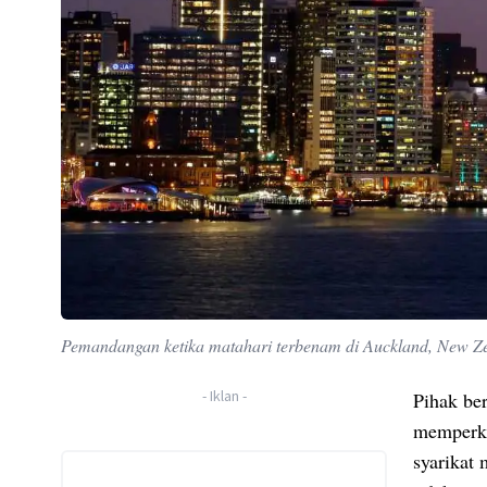
Pemandangan ketika matahari terbenam di Auckland, New Z
-
Iklan
-
Pihak be
memperke
syarikat 