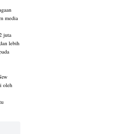
agaan
rm media
 juta
dan lebih
epada
 New
i oleh
tu