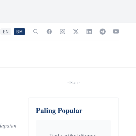
EN
BM
Search
Facebook
Instagram
Twitter
LinkedIn
Telegram
YouTube
-
Iklan
-
l
Paling Popular
dapatan
Tiada artikel ditemui.