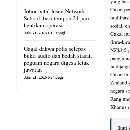
yang besa
Cukai pe
Johor batal lesen Network
multinas
School, beri tempoh 24 jam
hentikan operasi
sosial, e
Julai 21, 2026 10:39 pagi
Cukai it
(kira-kir
Gagal dakwa polis selepas
NZ$3.5 j
bukti audio dan bedah siasat,
pengguna
peguam negara digesa letak
Ia dijan
jawatan
Cukai it
Julai 21, 2026 6:34 pagi
Zealand y
negara s
Rang und
Khamis i
Ikuti