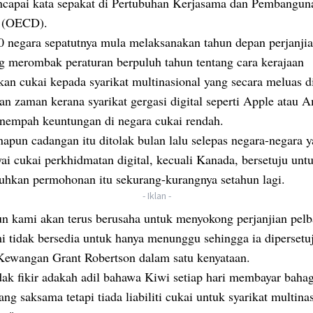
ncapai kata sepakat di Pertubuhan Kerjasama dan Pembangun
 (OECD).
0 negara sepatutnya mula melaksanakan tahun depan perjanji
g merombak peraturan berpuluh tahun tentang cara kerajaan
an cukai kepada syarikat multinasional yang secara meluas 
an zaman kerana syarikat gergasi digital seperti Apple atau
nempah keuntungan di negara cukai rendah.
apun cadangan itu ditolak bulan lalu selepas negara-negara 
i cukai perkhidmatan digital, kecuali Kanada, bersetuju unt
hkan permohonan itu sekurang-kurangnya setahun lagi.
- Iklan -
n kami akan terus berusaha untuk menyokong perjanjian pelb
i tidak bersedia untuk hanya menunggu sehingga ia dipersetuj
Kewangan Grant Robertson dalam satu kenyataan.
dak fikir adakah adil bahawa Kiwi setiap hari membayar bahag
ng saksama tetapi tiada liabiliti cukai untuk syarikat multina