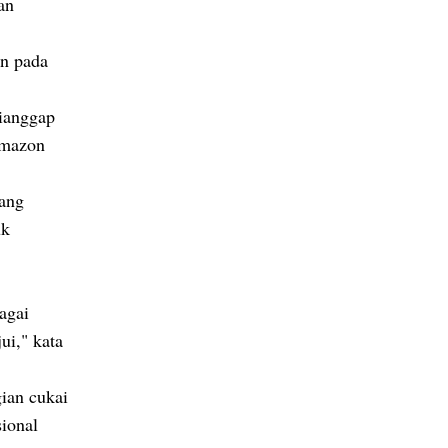
an
an pada
dianggap
 Amazon
yang
uk
agai
ui," kata
ian cukai
sional