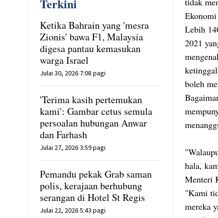
Terkini
tidak me
Ekonomi
Ketika Bahrain yang 'mesra
Lebih 14
Zionis' bawa F1, Malaysia
2021 yan
digesa pantau kemasukan
mengenak
warga Israel
ketinggal
Julai 30, 2026 7:08 pagi
boleh me
Bagaiman
'Terima kasih pertemukan
kami': Gambar cetus semula
mempunya
persoalan hubungan Anwar
menanggu
dan Farhash
Julai 27, 2026 3:59 pagi
"Walaupu
hala, kam
Pemandu pekak Grab saman
Menteri 
polis, kerajaan berhubung
"Kami ti
serangan di Hotel St Regis
mereka ya
Julai 22, 2026 5:43 pagi