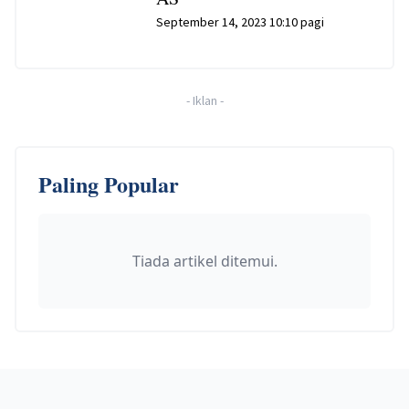
September 14, 2023 10:10 pagi
-
Iklan
-
Paling Popular
Tiada artikel ditemui.
Footer