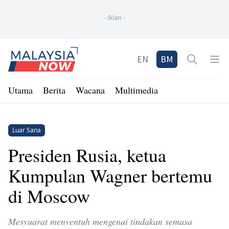
-
Iklan
-
Home
EN
BM
Open sea
Op
Utama
Berita
Wacana
Multimedia
Luar Sana
Presiden Rusia, ketua
Kumpulan Wagner bertemu
di Moscow
Mesyuarat menyentuh mengenai tindakan semasa