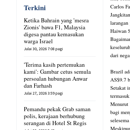
Terkini
Carlos F
Jangkita
Ketika Bahrain yang 'mesra
larangan
Zionis' bawa F1, Malaysia
Haiwan 
digesa pantau kemasukan
Bagaiman
warga Israel
keseluru
Julai 30, 2026 7:08 pagi
dari neg
'Terima kasih pertemukan
kami': Gambar cetus semula
Brazil ad
persoalan hubungan Anwar
AS$9.7 bi
dan Farhash
Setakat 
Julai 27, 2026 3:59 pagi
termasuk 
Menurut 
Pemandu pekak Grab saman
bagi men
polis, kerajaan berhubung
selesema
serangan di Hotel St Regis
Meskipun 