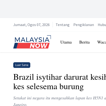
Jumaat, Ogos 07, 2026
Tentang
Pengiklanan
Hubu
Home
Utama
Berita
Wac
Luar Sana
Brazil isytihar darurat kes
kes selesema burung
Setakat ini negara itu mengesahkan lapan kes H5N1 da
Janeiro.