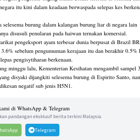
 negara itu kini dalam keadaan berwaspada selepas kes berke
a selesema burung dalam kalangan burung liar di negara lain
nya disusuli penularan pada haiwan ternakan komersial.
arikat pengeksport ayam terbesar dunia berpusat di Brazil B
 3.6% sebelum pengumuman kerajaan itu dan berakhir 0.5% 
elepas pengisytiharan berkenaan.
ung minggu lalu, Kementerian Kesihatan mengambil sampel 
yang disyaki dijangkiti selesema burung di Espirito Santo, n
dikesan negatif sub jenis H5N1.
 kami di WhatsApp & Telegram
an pandangan eksklusif berita terkini Malaysia.
hatsApp
Telegram