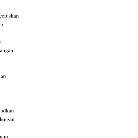
cetuskan
an
n
gangan
lan
,
judkan
 dengan
amun