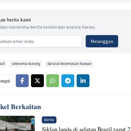
an berita kami
kan menerima berita terkini dan analisis harian.
 address
Melanggan
zil
selesema burung
darurat kecemasan haiwan
ongsi
ikel Berkaitan
Berita
Siklon landa di selatan Brazil ragut 2