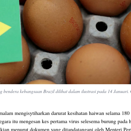
ing bendera kebangsaan Brazil dilihat dalam ilustrasi pada 14 Januari
emalam mengisytiharkan darurat kesihatan haiwan selama 180 
negara itu mengesan kes pertama virus selesema burung pada 
mikian menurut dokumen yang ditandatangani oleh Menteri Per