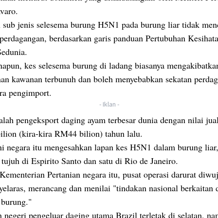
avaro.
n sub jenis selesema burung H5N1 pada burung liar tidak men
 perdagangan, berdasarkan garis panduan Pertubuhan Kesihat
Sedunia.
apun, kes selesema burung di ladang biasanya mengakibatka
han kawanan terbunuh dan boleh menyebabkan sekatan perda
ara pengimport.
- Iklan -
alah pengeksport daging ayam terbesar dunia dengan nilai jua
lion (kira-kira RM44 bilion) tahun lalu.
ini negara itu mengesahkan lapan kes H5N1 dalam burung liar
tujuh di Espirito Santo dan satu di Rio de Janeiro.
Kementerian Pertanian negara itu, pusat operasi darurat diwu
yelaras, merancang dan menilai "tindakan nasional berkaitan
 burung."
negeri pengeluar daging utama Brazil terletak di selatan, n