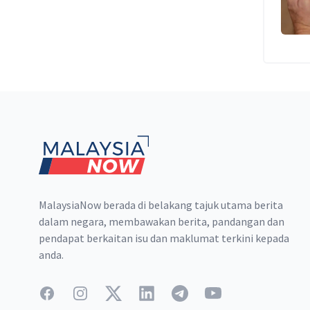
Footer
MalaysiaNow berada di belakang tajuk utama berita
dalam negara, membawakan berita, pandangan dan
pendapat berkaitan isu dan maklumat terkini kepada
anda.
Facebook
Instagram
Twitter
LinkedIn
Telegram
YouTube