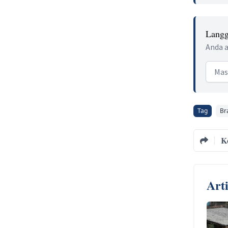
Langg
Anda a
Email
Tag
Bra
K
Art