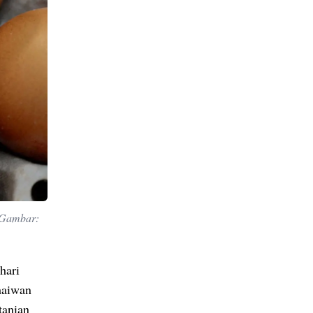
. Gambar:
hari
haiwan
tanian