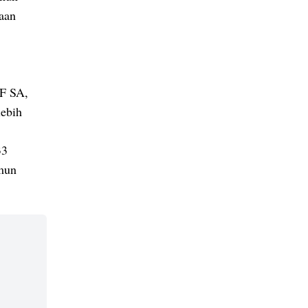
naan
RF SA,
lebih
33
amun