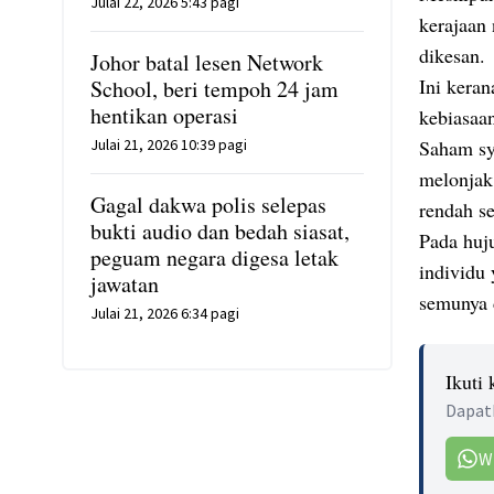
Julai 22, 2026 5:43 pagi
kerajaan
dikesan.
Johor batal lesen Network
Ini keran
School, beri tempoh 24 jam
hentikan operasi
kebiasaan
Julai 21, 2026 10:39 pagi
Saham sy
melonjak
Gagal dakwa polis selepas
rendah s
bukti audio dan bedah siasat,
Pada huj
peguam negara digesa letak
individu 
jawatan
semunya 
Julai 21, 2026 6:34 pagi
Ikuti
Dapatk
W