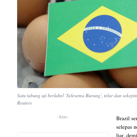
Satu tabung uji berlabel ‘Selesema Burung’, telur dan sekep
Reuters
-
Iklan
-
Brazil s
selepas 
liar, de