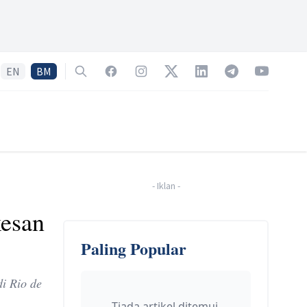
EN
BM
Search
Facebook
Instagram
Twitter
LinkedIn
Telegram
YouTube
-
Iklan
-
kesan
Paling Popular
di Rio de
Tiada artikel ditemui.