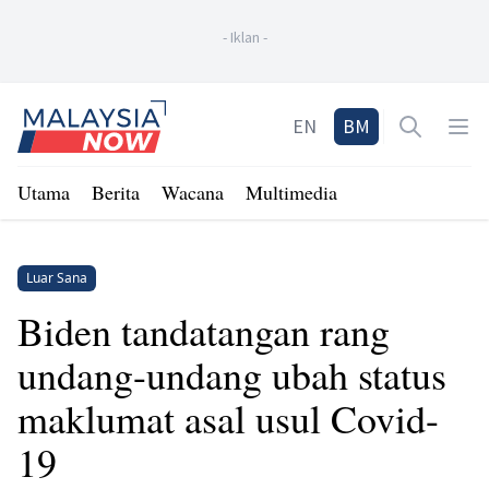
-
Iklan
-
Home
EN
BM
Open sea
Op
Utama
Berita
Wacana
Multimedia
Luar Sana
Biden tandatangan rang
undang-undang ubah status
maklumat asal usul Covid-
19