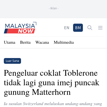
-
Iklan
-
Home
EN
BM
Open sea
Op
Utama
Berita
Wacana
Multimedia
Luar Sana
Pengeluar coklat Toblerone
tidak lagi guna imej puncak
gunung Matterhorn
Ia susulan Switzerland meluluskan undang-undang yang