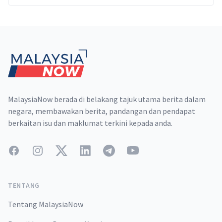
Footer
MalaysiaNow berada di belakang tajuk utama berita dalam
negara, membawakan berita, pandangan dan pendapat
berkaitan isu dan maklumat terkini kepada anda.
Facebook
Instagram
Twitter
LinkedIn
Telegram
YouTube
TENTANG
Tentang MalaysiaNow