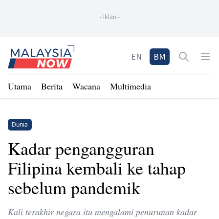
-
Iklan
-
Home
EN
BM
Open sea
Op
Utama
Berita
Wacana
Multimedia
Dunia
Kadar pengangguran
Filipina kembali ke tahap
sebelum pandemik
Kali terakhir negara itu mengalami penurunan kadar