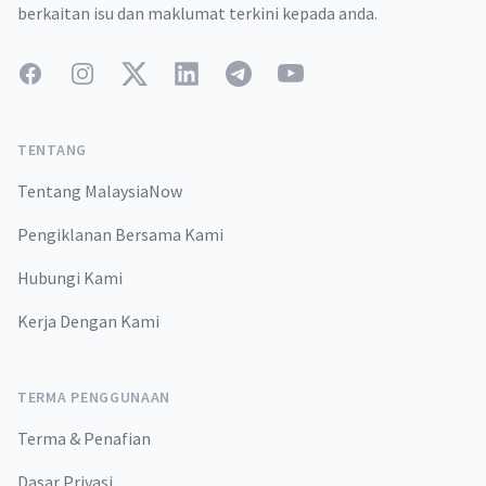
berkaitan isu dan maklumat terkini kepada anda.
Facebook
Instagram
Twitter
LinkedIn
Telegram
YouTube
TENTANG
Tentang MalaysiaNow
Pengiklanan Bersama Kami
Hubungi Kami
Kerja Dengan Kami
TERMA PENGGUNAAN
Terma & Penafian
Dasar Privasi