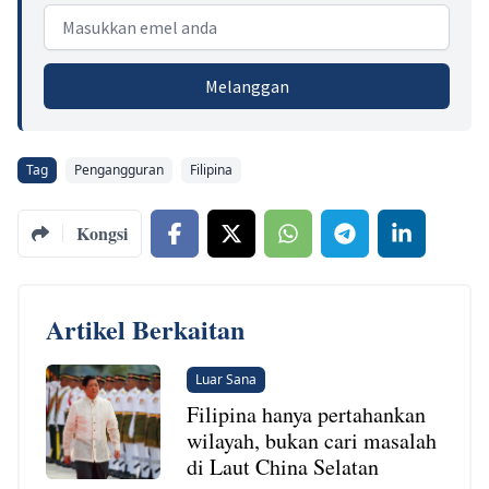
Email address
Melanggan
Tag
Pengangguran
Filipina
Kongsi
Artikel Berkaitan
Luar Sana
Filipina hanya pertahankan
wilayah, bukan cari masalah
di Laut China Selatan