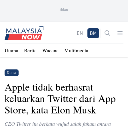
-
Iklan
-
Home
EN
BM
Open sea
Op
Utama
Berita
Wacana
Multimedia
Dunia
Apple tidak berhasrat
keluarkan Twitter dari App
Store, kata Elon Musk
CEO Twitter itu berkata wujud salah faham antara