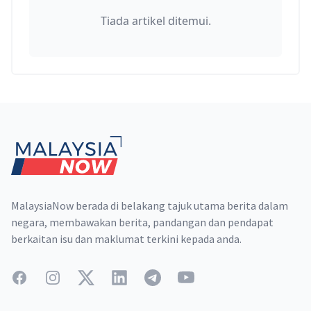
Tiada artikel ditemui.
Footer
MalaysiaNow berada di belakang tajuk utama berita dalam
negara, membawakan berita, pandangan dan pendapat
berkaitan isu dan maklumat terkini kepada anda.
Facebook
Instagram
Twitter
LinkedIn
Telegram
YouTube