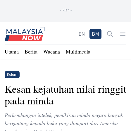
-
Iklan
-
Home
EN
BM
Open sea
Op
Utama
Berita
Wacana
Multimedia
Kolum
Kesan kejatuhan nilai ringgit
pada minda
Perkembangan intelek, pemikiran minda negara banyak
bergantung kepada buku yang diimport dari Amerika