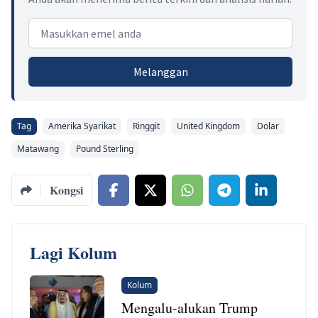
Email address
Melanggan
Tag
Amerika Syarikat
Ringgit
United Kingdom
Dolar
Matawang
Pound Sterling
Kongsi
Lagi Kolum
Kolum
Mengalu-alukan Trump