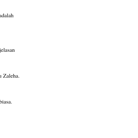
 adalah
jelasan
u Zaleha.
biasa.