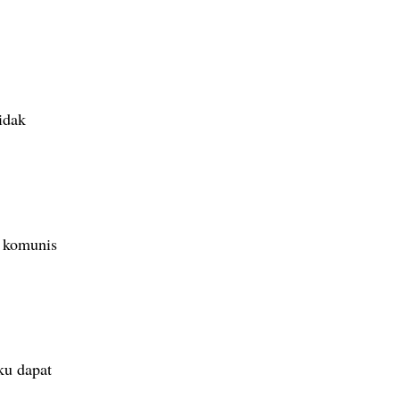
idak
a komunis
ku dapat