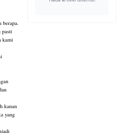
u berapa.
 pasti
a kami
i
ngan
dan
ah kanan
ka yang
njadi