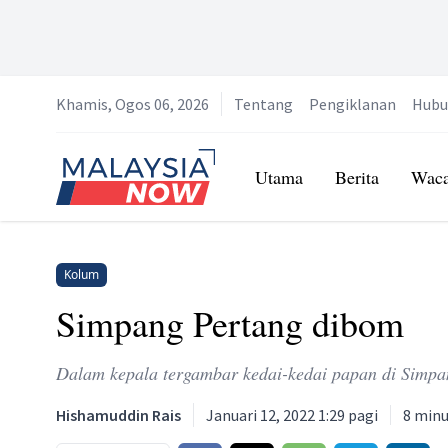
Khamis, Ogos 06, 2026
Tentang
Pengiklanan
Hubu
Home
Utama
Berita
Wac
Kolum
Simpang Pertang dibom
Dalam kepala tergambar kedai-kedai papan di Simpa
Hishamuddin Rais
Januari 12, 2022 1:29 pagi
8
minu