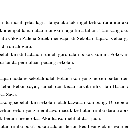
n itu masih jelas lagi. Hanya aku tak ingat ketika itu umur ak
in empat tahun atau mungkin juga lima tahun. Tapi yang aku
a itu Cikgu Zaleha Sidek mengajar di Sekolah Tapak. Keluarg
 di rumah guru.
belah kiri di hadapan rumah guru ialah pokok kuinin. Pokok in
di tanda permulaan padang sekolah.
- Iklan -
dapan padang sekolah ialah kolam ikan yang bersempadan de
 tebu, kebun sayur, rumah dan kedai runcit milik Haji Hasan 
nya Sawi.
lakang sebelah kiri sekolah ialah kawasan kampung. Di sebel
 kebun getah yang membawa masuk ke hutan rimba dara tropi
ak berani meneroka. Aku hanya melihat dari jauh.
hutan rimba bukit bukau ada air terjun kecil yang akhirnya me