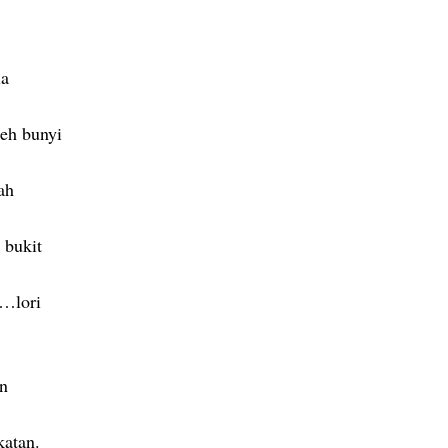
la
leh bunyi
ah
 bukit
C…lori
an
katan.