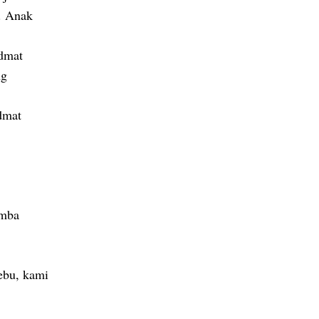
. Anak
idmat
ng
dmat
imba
ebu, kami