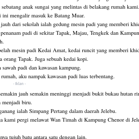
n sebatang anak sungai yang melintas di belakang rumah kami
i ini mengalir masuk ke Batang Muar.
 jauh dari sekolah ialah gedung mesin padi yang memberi kh
 penanam padi di sekitar Tapak, Majau, Tengkek dan Kampu
h.
belah mesin padi Kedai Amat, kedai runcit yang memberi khi
a orang Tapak. Juga sebuah kedai kopi.
an sawah padi dan kawasan kampung.
u rumah, aku nampak kawasan padi luas terbentang.
- Iklan -
 semakin jauh semakin meninggi menjadi bukit bukau hutan r
 menjadi biru.
anang ialah Simpang Pertang dalam daerah Jelebu.
rga kami pergi melawat Wan Timah di Kampung Chenor di Jel
ya tujuh batu antara satu dengan lain.