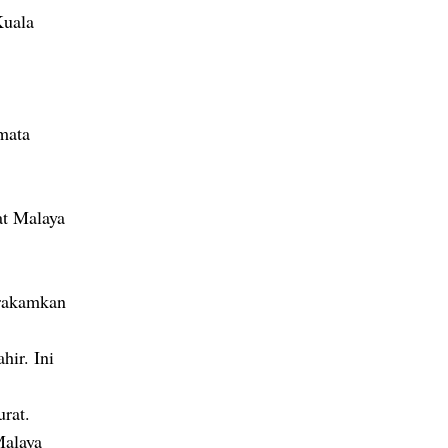
Kuala
mata
at Malaya
erakamkan
hir. Ini
urat.
Malaya