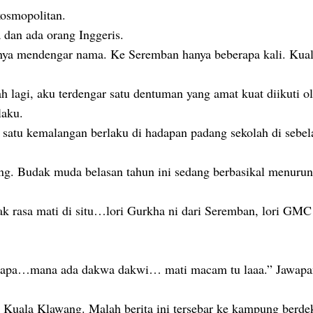
osmopolitan.
 dan ada orang Inggeris.
nya mendengar nama. Ke Seremban hanya beberapa kali. Kua
h lagi, aku terdengar satu dentuman yang amat kuat diikuti o
laku.
 satu kemalangan berlaku di hadapan padang sekolah di sebel
g. Budak muda belasan tahun ini sedang berbasikal menurun
ak rasa mati di situ…lori Gurkha ni dari Seremban, lori GM
alah apa…mana ada dakwa dakwi… mati macam tu laaa.” Jawap
i Kuala Klawang. Malah berita ini tersebar ke kampung berde