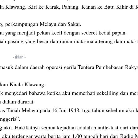
la Klawang. Kiri ke Karak, Pahang. Kanan ke Batu Kikir di 
g, perkampungan Melayu dan Sakai.
 yang menjadi pekan kecil dengan sederet kedai papan.
ah pasung yang besar dan ramai mata-mata terang dan mata-
- Iklan -
rmasuk dalam daerah operasi gerila Tentera Pembebasan Raky
pekan Kuala Klawang.
ak menyedari bahawa ketika aku memerhati sekeliling dan m
 dalam darurat.
tas Tanah Melayu pada 16 Jun 1948, tiga tahun sebelum aku la
nggeris”.
g aku. Hakikatnya semua kejadian adalah manifestasi dari dar
 aku terdengar warta berita jam 1.00 tengah hari dari Radio 