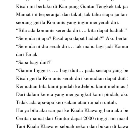
Kisah ini berlaku di Kampung Guntur Tengkek tak ja
Mamat ini terperanjat dan takut, tak tahu siapa jantan
seorang gerila Komunis yang ingin menyerah diri.
“Bila ada komunis serenda diri…. kita dapat hadiah
“Serenda ni apa? Pasal apa dapat hadiah?” Aku berta
“Serenda ni dia serah diri… tak mahu lagi jadi Komu
dari Emak.
“Sapa bagi duit?”
“Gamin Inggeris …. bagi duit… pada sesiapa yang ber
Kisah gerila Komunis serah diri kemudian dapat duit 
Kemudian bila kami pindah ke Jelebu kami melintas 
Dari dalam kereta yang mengangkut kami pindah, aku 
Tidak ada apa-apa kerosakan atau rumah runtuh.
Hanya bila aku sampai ke Kuala Klawang baru aku be
Cerita mamat dari Guntur dapat 2000 ringgit ini masi
Tapi Kuala Klawang sebuah pekan dan bukan di kawasa