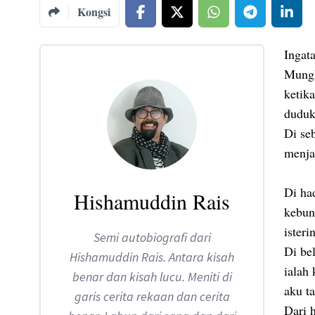
Kongsi
Ingata
Mungk
ketik
duduk
Di se
menja
Di ha
Hishamuddin Rais
kebun
isteri
Semi autobiografi dari
Di be
Hishamuddin Rais. Antara kisah
ialah
benar dan kisah lucu. Meniti di
aku t
garis cerita rekaan dan cerita
Dari 