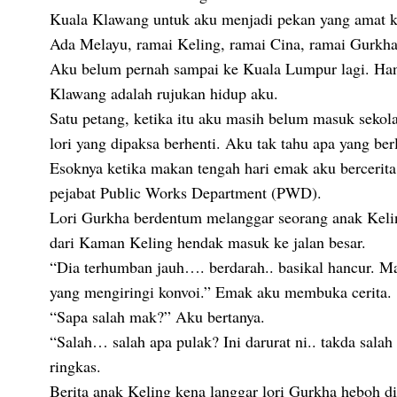
Kuala Klawang untuk aku menjadi pekan yang amat k
Ada Melayu, ramai Keling, ramai Cina, ramai Gurkha
Aku belum pernah sampai ke Kuala Lumpur lagi. Ha
Klawang adalah rujukan hidup aku.
Satu petang, ketika itu aku masih belum masuk sekola
lori yang dipaksa berhenti. Aku tak tahu apa yang ber
Esoknya ketika makan tengah hari emak aku bercerita
pejabat Public Works Department (PWD).
Lori Gurkha berdentum melanggar seorang anak Kelin
dari Kaman Keling hendak masuk ke jalan besar.
“Dia terhumban jauh…. berdarah.. basikal hancur. M
yang mengiringi konvoi.” Emak aku membuka cerita.
“Sapa salah mak?” Aku bertanya.
“Salah… salah apa pulak? Ini darurat ni.. takda s
ringkas.
Berita anak Keling kena langgar lori Gurkha heboh d