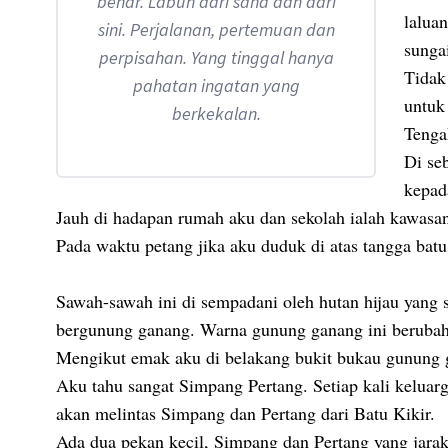
benar. Labun dari sana dan dari
lalua
sini. Perjalanan, pertemuan dan
sunga
perpisahan. Yang tinggal hanya
Tidak
pahatan ingatan yang
untuk
berkekalan.
Tenga
Di se
kepad
Jauh di hadapan rumah aku dan sekolah ialah kawas
Pada waktu petang jika aku duduk di atas tangga bat
Sawah-sawah ini di sempadani oleh hutan hijau yang
bergunung ganang. Warna gunung ganang ini berubah
Mengikut emak aku di belakang bukit bukau gunung g
Aku tahu sangat Simpang Pertang. Setiap kali kelua
akan melintas Simpang dan Pertang dari Batu Kikir.
Ada dua pekan kecil, Simpang dan Pertang yang jarakn