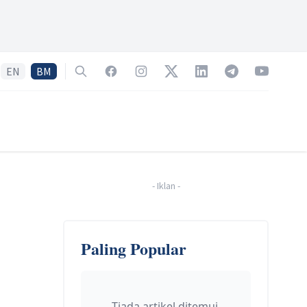
EN
BM
Search
Facebook
Instagram
Twitter
LinkedIn
Telegram
YouTube
-
Iklan
-
Paling Popular
Tiada artikel ditemui.