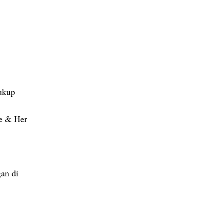
Cukup
e & Her
an di