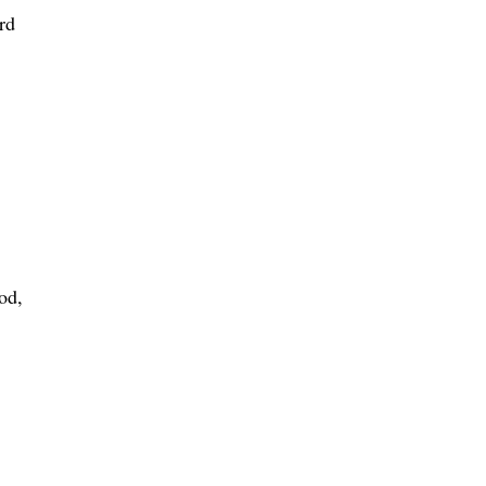
rd
od,