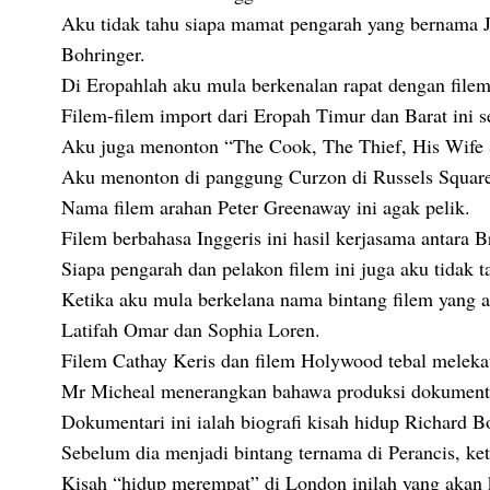
Aku tidak tahu siapa mamat pengarah yang bernama 
Bohringer.
Di Eropahlah aku mula berkenalan rapat dengan filem
Filem-filem import dari Eropah Timur dan Barat ini s
Aku juga menonton “The Cook, The Thief, His Wife &
Aku menonton di panggung Curzon di Russels Square
Nama filem arahan Peter Greenaway ini agak pelik.
Filem berbahasa Inggeris ini hasil kerjasama antara B
Siapa pengarah dan pelakon filem ini juga aku tidak t
Ketika aku mula berkelana nama bintang filem yang 
Latifah Omar dan Sophia Loren.
Filem Cathay Keris dan filem Holywood tebal meleka
Mr Micheal menerangkan bahawa produksi dokumentari 
Dokumentari ini ialah biografi kisah hidup Richard B
Sebelum dia menjadi bintang ternama di Perancis, ke
Kisah “hidup merempat” di London inilah yang akan 