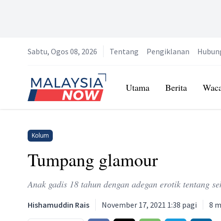
Sabtu, Ogos 08, 2026
Tentang
Pengiklanan
Hubun
Home
Utama
Berita
Wac
Kolum
Tumpang glamour
Anak gadis 18 tahun dengan adegan erotik tentang se
Hishamuddin Rais
November 17, 2021 1:38 pagi
8
mi