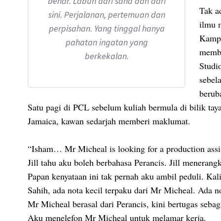
benar. Labun dari sana dan dari
Tak a
sini. Perjalanan, pertemuan dan
ilmu 
perpisahan. Yang tinggal hanya
Kampu
pahatan ingatan yang
membe
berkekalan.
Studi
sebel
berub
Satu pagi di PCL sebelum kuliah bermula di bilik tay
Jamaica, kawan sedarjah memberi maklumat.
“Isham… Mr Micheal is looking for a production assi
Jill tahu aku boleh berbahasa Perancis. Jill meneran
Papan kenyataan ini tak pernah aku ambil peduli. Ka
Sahih, ada nota kecil terpaku dari Mr Micheal. Ada n
Mr Micheal berasal dari Perancis, kini bertugas seba
Aku menelefon Mr Micheal untuk melamar kerja.