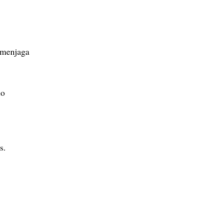
 menjaga
io
s.