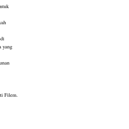
untuk
yah
di
a yang
runan
ti Filem.