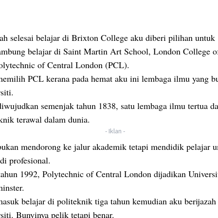
h selesai belajar di Brixton College aku diberi pilihan untuk
mbung belajar di Saint Martin Art School, London College of
olytechnic of Central London (PCL).
emilih PCL kerana pada hemat aku ini lembaga ilmu yang b
siti.
iwujudkan semenjak tahun 1838, satu lembaga ilmu tertua d
eknik terawal dalam dunia.
- Iklan -
ukan mendorong ke jalur akademik tetapi mendidik pelajar u
di profesional.
tahun 1992, Polytechnic of Central London dijadikan Universit
inster.
asuk belajar di politeknik tiga tahun kemudian aku berijazah 
siti. Bunyinya pelik tetapi benar.