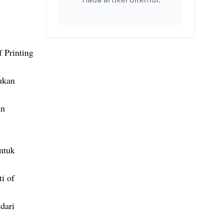
 Printing
ukan
an
ntuk
i of
dari