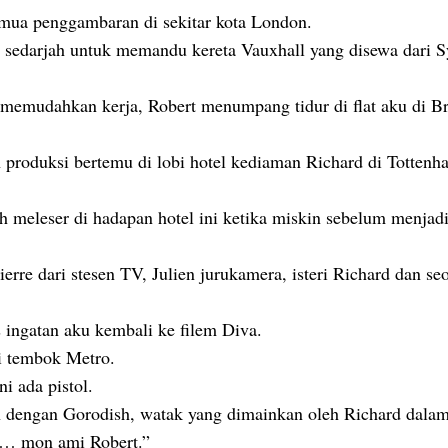
mua penggambaran di sekitar kota London.
 sedarjah untuk memandu kereta Vauxhall yang disewa dari S
uk memudahkan kerja, Robert menumpang tidur di flat aku di B
produksi bertemu di lobi hotel kediaman Richard di Tottenh
ah meleser di hadapan hotel ini ketika miskin sebelum menjad
erre dari stesen TV, Julien jurukamera, isteri Richard dan se
 ingatan aku kembali ke filem Diva.
pi tembok Metro.
i ada pistol.
n dengan Gorodish, watak yang dimainkan oleh Richard dalam
es… mon ami Robert.”