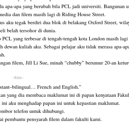
da apa-apa yang berubah bila PCL jadi universiti. Bangunan 
media dan filem masih lagi di Riding House Street.
s aku tegak berdiri dua blok di belakang Oxford Street, wila
li belah tersohor di dunia.
o PCL yang terbesar di tengah-tengah kota London masih lagi 
ah dewan kuliah aku. Sebagai pelajar aku tidak merasa apa-ap
ah.
angan filem, Jill Li Sue, minah “chubby” berumur 20-an ketu
- Iklan -
stant–bilingual… French and English.”
gkan yang dia membaca maklumat ini di papan kenyataan Fakul
li ini aku menghadap papan ini untuk kepastian maklumat.
ombor telefon untuk dihubungi.
gai pembantu pensyarah filem dalam fakulti kami.