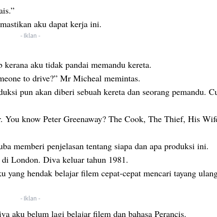
is.”
astikan aku dapat kerja ini.
- Iklan -
 kerana aku tidak pandai memandu kereta.
omeone to drive?” Mr Micheal memintas.
oduksi pun akan diberi sebuah kereta dan seorang pemandu. 
. You know Peter Greenaway? The Cook, The Thief, His Wif
uba memberi penjelasan tentang siapa dan apa produksi ini.
 di London. Diva keluar tahun 1981.
 yang hendak belajar filem cepat-cepat mencari tayang ulang
- Iklan -
a aku belum lagi belajar filem dan bahasa Perancis.