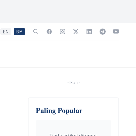
EN
BM
Search
Facebook
Instagram
Twitter
LinkedIn
Telegram
YouTube
-
Iklan
-
Paling Popular
Tiada artikel ditemui.