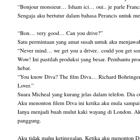
“Bonjour monsieur… Isham ici… oui.. je parle Franca
Sengaja aku bertutur dalam bahasa Perancis untuk mem
“Bon… very good… Can you drive?”
Satu permintaan yang amat susah untuk aku menjawab
“Never mind… we get you a driver.. could you get s
Wow! Ini pastilah produksi yang besar. Pembantu pr
hebat.
“You know Diva? The film Diva… Richard Bohringer
Lover.”
Suara Micheal yang kurang jelas dalam telefon. Dia c
Aku menonton filem Diva ini ketika aku mula sampai
Ianya menjadi buah mulut kaki wayang di London. Aku
panggung.
Aku tidak mahu ketinggalan. Ketika aku menonton Div