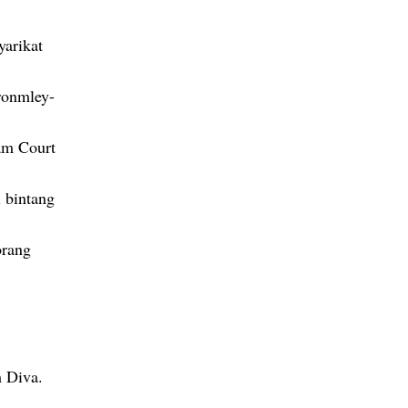
yarikat
ronmley-
am Court
i bintang
orang
 Diva.