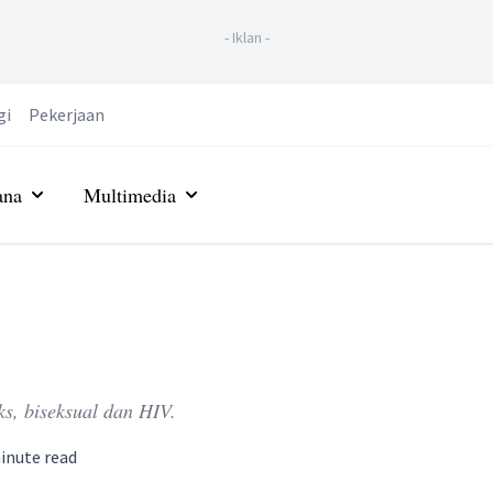
-
Iklan
-
gi
Pekerjaan
ana
Multimedia
ks, biseksual dan HIV.
nute read