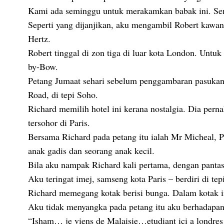
Kami ada seminggu untuk merakamkan babak ini. Se
Seperti yang dijanjikan, aku mengambil Robert kawan
Hertz.
Robert tinggal di zon tiga di luar kota London. Unt
by-Bow.
Petang Jumaat sehari sebelum penggambaran pasukan 
Road, di tepi Soho.
Richard memilih hotel ini kerana nostalgia. Dia pern
tersohor di Paris.
Bersama Richard pada petang itu ialah Mr Micheal, Pi
anak gadis dan seorang anak kecil.
Bila aku nampak Richard kali pertama, dengan pantas
Aku teringat imej, samseng kota Paris – berdiri di te
Richard memegang kotak berisi bunga. Dalam kotak in
Aku tidak menyangka pada petang itu aku berhadapa
“Isham… je viens de Malaisie…etudiant ici a londr