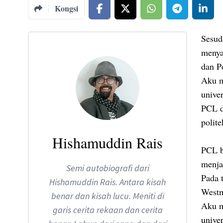
Kongsi
Sesuda
menya
dan P
Aku m
univer
PCL d
polit
Hishamuddin Rais
PCL b
menja
Semi autobiografi dari
Pada 
Hishamuddin Rais. Antara kisah
Westm
benar dan kisah lucu. Meniti di
Aku m
garis cerita rekaan dan cerita
univer