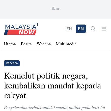
-
Iklan
-
Home
EN
BM
Open sea
Op
Utama
Berita
Wacana
Multimedia
Rencana
Kemelut politik negara,
kembalikan mandat kepada
rakyat
Penyelesaian terbaik untuk kemelut politik pada hari ini