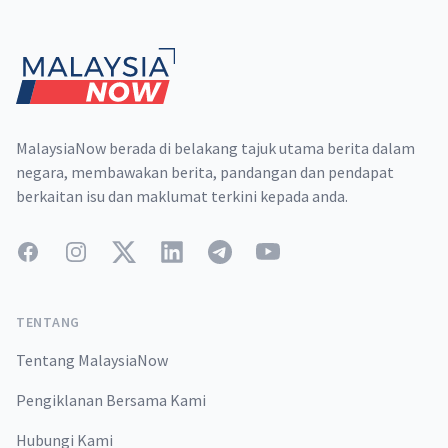
Footer
MalaysiaNow berada di belakang tajuk utama berita dalam
negara, membawakan berita, pandangan dan pendapat
berkaitan isu dan maklumat terkini kepada anda.
Facebook
Instagram
Twitter
LinkedIn
Telegram
YouTube
TENTANG
Tentang MalaysiaNow
Pengiklanan Bersama Kami
Hubungi Kami